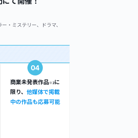
門にて開催！
！
ラー・ミステリー、ドラマ、
04
商業未発表作品
に
※2
限り、
他媒体で掲載
中の作品も応募可能