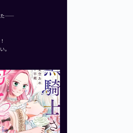
――
！
い。