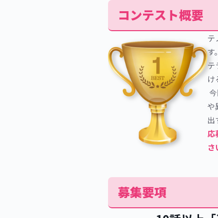
コンテスト概要
テ
す
テ
け
 
や
出
応
さ
募集要項