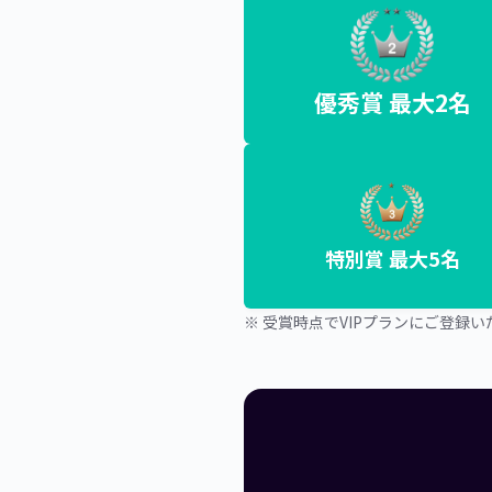
優秀賞 最大2名
特別賞 最大5名
※ 受賞時点でVIPプランにご登録