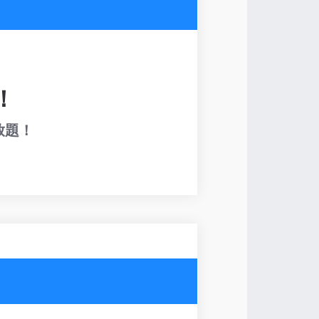
！
放題！
！