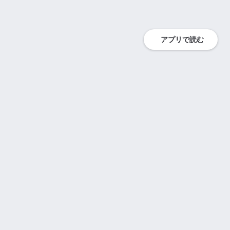
アプリで読む
チャット小説を探す
ホラー
タグ一覧
ミステリー
新着小説一覧
青春恋愛
連載中の小説（公式）一覧
ドラマ
完結済みの連載小説（公式）一覧
ファンタジー
小説家一覧
大人ロマンス
人気連載小説（公式）ランキング