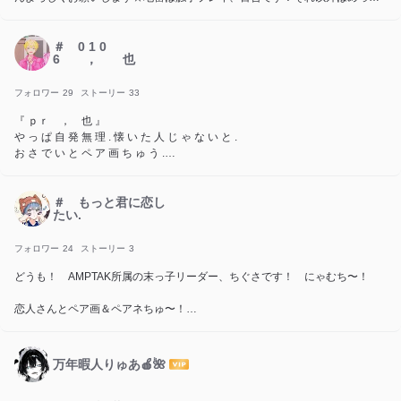
ゃ大歓迎です！名前変えました！
＃ 0 1 0
6 ， 也
フォロワー
29
ストーリー
33
『 ｐｒ ， 也 』
や っ ぱ 自 発 無 理 . 懐 い た 人 じ ゃ な い と .
お さ で い と ペ ア 画 ち ゅ う .
王 子 様 化 ち ゅ う（ ？
＃ もっと君に恋し
たい.
フォロワー
24
ストーリー
3
どうも！ AMPTAK所属の末っ子リーダー、ちぐさです！ にゃむち〜！
恋人さんとペア画＆ペアネちゅ〜！
転生したよ！✨️✨️
万年暇人りゅあ🍎🌺