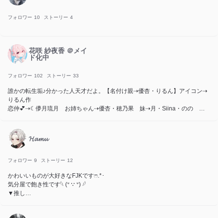
フォロワー
10
ストーリー
4
花咲 紗夜香 ＠メイ
ド化中
フォロワー
102
ストーリー
33
誰かの転生垢♪分かった人天才だよ。【名付け親⇢優杏・りるん】アイコン⇢
りるん作
恋仲💕⇢☾儚月琉月 お姉ちゃん⇢優杏・穂乃果 妹⇢月・Siina・のの 弟⇢
俊 友達（親友💕）⇢りるん・くりーむそーだ・星野・かなめ・ヴェル・
泉・すみれ 仲良し⇢陽真。・エンちゃん・山田サタン・ぁわ・号泣いっ
ぬ・ちぐさ🐧/nrkr・上宮羅虎👾🔪🐸・操金盞花〚アヤキンカソウ〛
𝓗𝓪𝓶𝓾
文字ばっかりで読みにくい💦
フォロワー
9
ストーリー
12
かわいいものが大好きなFJKです‪ෆ‪.*･
気分屋で飽き性です𓆩 (ᐡ ∵ ᐡ) 𓆪
▼推し
葛葉、松田陣平、るな、赤羽業、ダミアン・デズモンド、Mrs. GREEN
APPLE