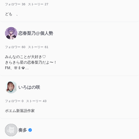
フォロワー
36
ストーリー
27
ども 、
恋春梨乃@個人勢
フォロワー
60
ストーリー
61
みんなのことが大好き♡
きらきら星の恋春梨乃だよ〜！
FM、🌸🍼💎
FN、さくら
FA、桜の木
Tag#春色に染めちゃえ♡
いろはの咲
配信Tag#りの㌠
尊敬ちゃん✨️
玲愛様、遥菜様、なぐさま•*¨*•.¸♬︎
フォロワー
0
ストーリー
43
大好きな方のファンマ♡
ポエム新落語作家
🪽⛩🧡、🪼🫧🌙
奏多