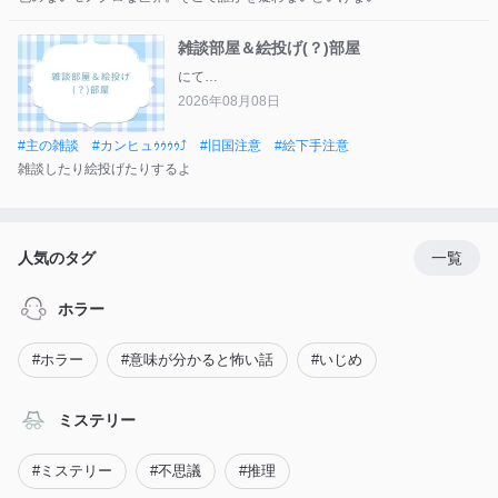
雑談部屋＆絵投げ(？)部屋
にて推し
2026年08月08日
#
主の雑談
#
カンヒュｩｩｩｩ⤴︎
#
旧国注意
#
絵下手注意
雑談したり絵投げたりするよ
人気のタグ
一覧
ホラー
#
ホラー
#
意味が分かると怖い話
#
いじめ
ミステリー
#
ミステリー
#
不思議
#
推理