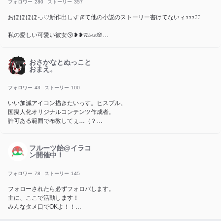
フォロワー
280
ストーリー
357
おほほほほっ♡新作出しすぎて他の小説のストーリー書けてないィｯｯｯ⤴︎⤴︎
私の愛しい可愛い彼女😚❥❥𝓡𝓲𝓷𝓪🌸
↑↑同担同嫁同夢同恋同妻同夫同姫同愛断固拒否(((
毎日情緒が不安定♪
おさかなとぬっこと
おまえ。
付ファンマ 🍎🌺/🦊👑🏐
フォロワー
43
ストーリー
100
お弟子
いい加減アイコン描きたいっす。ヒスブル。
↪︎ セレン°・*:.。.☆さん
国擬人化オリジナルコンテンツ作成者。
許可ある範囲で布教してぇ…（？
お友達
投稿に戦争賛美、政治的意図等は一切ありません。
↪︎ 空星玲乃（そらぼし れの）さん
僕の目の届かない範囲(テラー外)で↑の話をする場合は許可をお願いします。
フルーツ飴@イラコ
ン開催中！
フォロワー
78
ストーリー
145
フォローされたら必ずフォロバします。
主に、ここで活動します！
みんなタメ口でOKよ！！
またよろしくね！