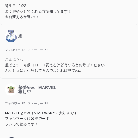
誕生日 : 1/22
よく💬や♡してくれる方認知してます !
名前変えるか迷い中
@. 君 の ‪”‬ 推 し ‪”‬ は 誰 ? 👟🎀
@. ｳﾏ~!! 👟☀️
虚
@. ポピパパパピポ星から地球を侵略しに来た ! 💫🤍
@.かしこまりんりんですっ ! 🍑🍗
フォロワー
12
ストーリー
77
同界隈様 ,同担様フォロバ✨
こんにちわ
虚でぇす 名前コロコロ変えるけどうつろとお呼びください
他界隈様も知ってたらフォロバ✨
ぷりしょにも生息してるのでよければ見てね
更新遅いです 体調崩してばっかです
フォロー返しとかはしないっすご了承よろです
フォロー外してる人なんでですかｯｯｯ通知がうるさいからですか！？ちょほん
薇夢/sw、MARVEL
尊し♡
とに外さないで死んじゃう悲しくて泣きますほんとにネタなんかないですy
あと2年程の活動ですがよければ話しかけて下さい
フォロワー
85
ストーリー
38
MARVELとSW（STAR WARS）大好きです！
ファンマークは🎤💜でーす
ラムって読みます！
よろしく〜！
元マリマリ元ノイズ