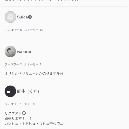
絵が上手くなりてぇ🫠
友達・すみっこの文字さん ニコクマさん hinaさん 猫マロさん 美しい人さん
(しぃちゃん)
Suica🛟
ボカロ CH PB Undertale なら伝わります
誕生日 08/22 中2
FM集 🇯🇵☀🇫🇮 🇯🇵🍡 🌙🇯🇵 🌌🍁🇨🇳
フォロワー
6
ストーリー
10
wakota
フォロワー
2
ストーリー
3
オリとかペリリューとかのせます多分
紅斗（くと）
フォロワー
1
ストーリー
5
リクエスト⭕️
頑張ります！！！
カンヒュ・トドヒュ・兵ヒュ中心です
できれば浮上率高くしたいです！