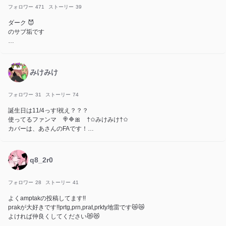
フォロワー
471
ストーリー
39
ダーク 😈
のサブ垢です
サブ垢用天使系キャラ作ったら結構かわよい
天使にしたかったけど、天使の輪っか無かったから、猫になった
猫可愛すぎるから良し╰ᘏᗢ
みけみけ
フォロワー
31
ストーリー
74
誕生日は11/4っす!祝え？？？
使ってるファンマ 🍭🔷🎀 †✩みけみけ†✩
カバーは、あさんのFAです！
趣味はお絵描き！！！最近はFAにハマってる
q8_2r0
フォロワー
28
ストーリー
41
よくamptakの投稿してます!!
prakが大好きです!!prtg,prn,prat,prkty地雷です😿😿
よければ仲良くしてください😻😻