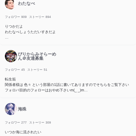
所属→ラブリーパレット
わたなべ
推し→カービィ系とスプランキー系ひよこ（？）
ブラウザチャットもう怖い
誕生日12月17日の12歳（中学1年生）
すみません関係者募集中の部屋にあります
フォロワー
909
ストーリー
894
りつかだよ
わたなべしょうただいすきだよ
🎧💜
ぴりからみそらーめ
ん＠友達募集
フォロワー
45
ストーリー
51
転生垢
関係者様は 色々 という部屋の1話に書いてありますのでそちらをご覧下さい
フォロバ目的のフォローはおやめ下さいm(_ _)m
✨🎉~記念~🎉✨
2026 7.30 20人✨
2026 8.7 30人✨
海殊
2026 8.7 40人✨
フォロワー
277
ストーリー
309
いつか海に流されたい