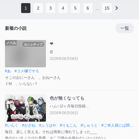
YouTubeやってます！「スイカ🍉」
イラコン開催中！
1
2
3
4
5
6
...
15
100人超えるまで残り22人！
活動開始
新着の小説
一覧
Web版 2026年6月26日
アプリ版 2026年7月11日
ノベル
❤
センシティブ
@
2026年08月08日
#
あ
#
コメ欄でヤろ
そこのおにーさん 、おねーさん
ドM 、いらない？
色が無くなっても
ハム✨|2ヶ月毎日投稿＆メイド
2026年08月08日
#
いんく
#
かざね
#
ふうはや
#
りもこん
#
しゅうと
#
ご本人様には関係
毎日、楽しく笑える。それは簡単に壊れてしまった___
ありません
色のないモノクロな世界。そこで誰かを疑わないといけない