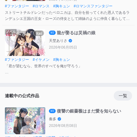
そして海斗が視たのは夕奈のあまりに絶望的な──バッドエンド。
#
ファンタジー
#
ロマンス
#
胸キュン
#
ロマンスファンタジー
「運命には重力があり、不幸な結末に誘引される」
ストリートチルドレンだったベロニカは、自分を拾ってくれた恩人であるラ
ンデュシエ王国の王女・ローズの侍女として姉妹のように仲良く暮らしてき
未来から迫りくる絶望、悪化していく現実。
た。
追いつめられた海斗は未来を変えるべくブラックアウトの力を使う。
しかし飢饉に見舞われた王国のため、ローズが隣国の『冷徹公爵』と悪名高
ノベル
龍が娶るは災禍の娘
¥0
完結
これは『未来に起こる不幸』への復讐劇だ。
いアダムと政略結婚することに。危険な男と結婚なんて…と納得できないベ
天埜ありさ
ロニカだったが、結婚前夜にローズと体が入れ替わってしまう！
2026年06月05日
大切な人を守るため、入れ替わったままローズとしてアダムと結婚すること
にしたベロニカ。だけど本当のアダムは『冷徹公爵』なんかじゃなくて
#
ファンタジー
#
イケメン
#
胸キュン
――【原案：幸田悠希 イラスト：笹部星那】
「君が望むなら、世界のすべてを俺が守ろう」
自動車事故により父を失った少女・高階瑞姫は、周囲に不可解な事故や事
件をもたらす「災いの娘」として忌み嫌われ、引き取られた先で父方の叔父
夫婦とその娘・陽菜に虐げられる日々を送っていた。
連載中の公式作品
一覧
事故から生き残った母すらも、夫を失ったショックで正気を失い、娘であ
る瑞姫を冷遇する始末。不幸な日々を過ごす瑞姫だったが、日本を守る異能
の人々『四聖家』の一員である『青龍』の当主・竜崎蒼司と出会い、運命が
ノベル
復讐の銀薔薇はまだ愛を知らない
¥0
一変する。
奏多
2026年08月08日