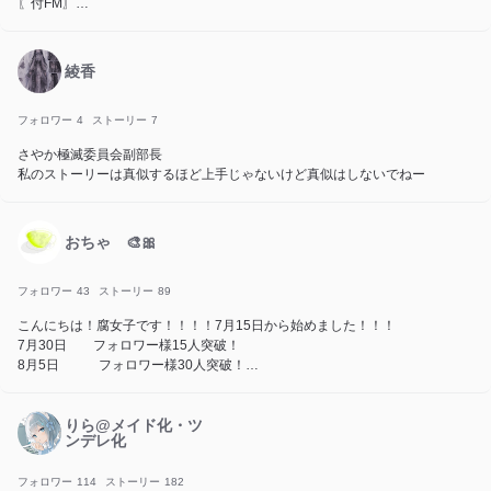
〖付FM〗
➷🐟🖤🩹
〖関係者〗
綾香
大大大大親友／しづ！！
仲良し／おもち
フォロワー
4
ストーリー
7
尊敬様／透稀しづ様／くろさば様
さやか極滅委員会副部長
ペア画相手／おもち
私のストーリーは真似するほど上手じゃないけど真似はしないでねー
〖記念𓂃🖌️〗
50人➛7/26
おちゃ 🎨🎀
〖活動開始𓂃🖌️〗
7/12
フォロワー
43
ストーリー
89
こんにちは！腐女子です！！！！7月15日から始めました！！！
7月30日 フォロワー様15人突破！
8月5日 フォロワー様30人突破！
「ゆじあ」様にアイコン提供しています！ぜひ覗いてみてください🫶
りら@メイド化・ツ
ンデレ化
フォロワー
114
ストーリー
182