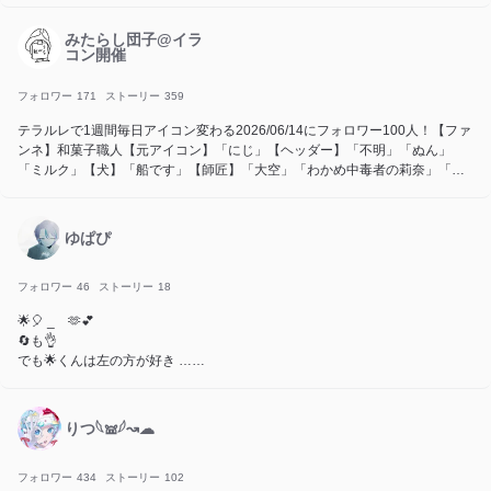
みたらし団子@イラ
コン開催
フォロワー
171
ストーリー
359
テラルレで1週間毎日アイコン変わる2026/06/14にフォロワー100人！【ファ
ンネ】和菓子職人【元アイコン】「にじ」【ヘッダー】「不明」「ぬん」
「ミルク」【犬】「船です」【師匠】「大空」「わかめ中毒者の莉奈」「な
すかみ」【弟子】「くらげ」「ブドウ糖（ラムネ）」「しゃけおにぎり」
【嫁】「★✟不明✞✰︎」【友達】「nekoisi」「キムチナ」「ぴりからみそら
ーめん」「monake」「パン・きな粉」
ゆぱぴ
フォロワー
46
ストーリー
18
🌟🎈 _ 🫶💕
🔄も👌
でも🌟くんは左の方が好き …
頑張って書くので時間がかかりますがご了承ください 、！
りつ𓆩𖠌𓆪↝︎︎︎☁︎︎
フォロワー様50人でなにかします ♪
フォロワー
434
ストーリー
102