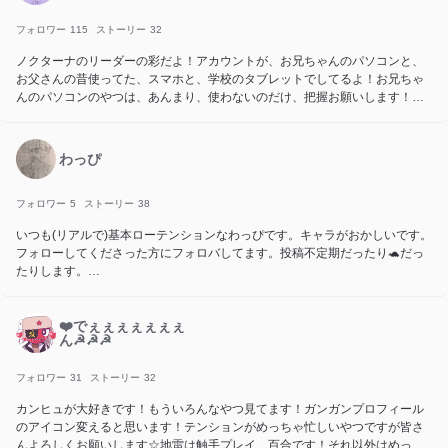
フォロワー
115
ストーリー
32
ノクターナのリーダーの彩だよ！アカウントが、お兄ちゃんのパソコンと、
お父さんの昔使ってた、スマホと、学校のタブレットでしてるよ！お兄ちゃ
んのパソコンのやつは、あんまり、使わないのだけ、把握お願いします！フ
ォロー、コメントお願いします！
わっぴ
フォロワー
5
ストーリー
38
いつも(リアルで)基本ローテンションなわっぴです。キャラがおかしいです。
フォローしてくださった方にフォロバしてます。投稿不定期だったり🐢だっ
たりします。
パラ高のメインキャラと兄さんを箱推してますが、最推しはぴかるんとマサ
です。アイコンのイラストはノベルアイコンで使った🍀先輩です。これから
よろです。
❤️でぇぇぇぇぇぇぇ
ん☭☭☭
フォロワー
31
ストーリー
32
カンヒュが大好きです！もういろんなやつ見てます！ガンガンプロフィール
のアイコン変えると思います！テンションがめっちゃ忙しいやつですが皆さ
んよろしくお願いします☆地雷は触手プレイ、百合です！それ以外はめっち