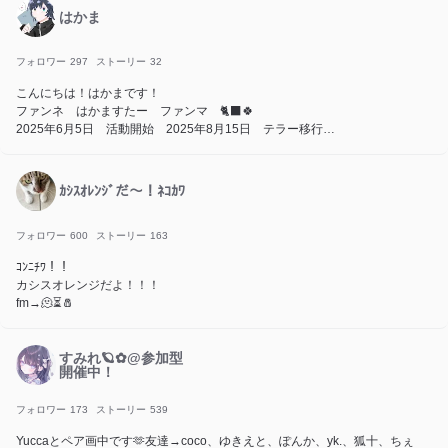
アイコンはグローグーです
はかま
背景はファンタスティック・フォーです！ピクシブからです。
よろしく〜
フォロワー
297
ストーリー
32
こんにちは！はかまです！
ファンネ はかますたー ファンマ 🐈‍⬛🍀
2025年6月5日 活動開始 2025年8月15日 テラー移行
2025年10月14日 フォロワー様100人 2026/01/04 フォロワー様200人
※フォロー等は仲良くしてくださる方々″のみ″になっております。
ｶｼｽｵﾚﾝｼﾞだ〜！ﾈｺｶﾜ
裏垢作ったらオプの人フォローするかも
フォロワー
600
ストーリー
163
ｺﾝﾆﾁﾜ！！
アイコンまじだいすきな人が描いてくれましたありがとうだいすきっす
カシスオレンジだよ！！！
fm→🫠⏳🧂
すみれ🪐✿@参加型
開催中！
フォロワー
173
ストーリー
539
Yuccaとペア画中です🫶友達→coco、ゆきえと、ぽんか、yk.、狐十、ちぇ