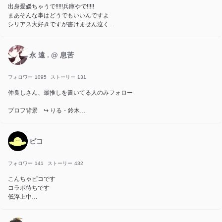
出身愛媛ちゃうで!!!!!兵庫やで!!!!!
まあそんな事はどうでもいいんですよ
シリアス大好きですが書けません泣く
日本第三中華街が好きすぎて狂った人です。
よろしくの
フォロワー50人達成ありがとう!!!!!
永 遠 . @ 息苦
フォロワー
1095
ストーリー
131
仲良しさん、最推しを書いてる人のみフォロー
プロフ背景 ↪︎ りる・鈴木
雑談部屋の表紙 ↪︎ りる
らむねとペア画
ピコ
ゆなっぴ盗らないで下さい
ゆなっぴの相棒は私だけ
フォロワー
141
ストーリー
432
こんちゃピコです
付fm ･ fn ↪︎ 雑談部屋 13
コラボ待ちです
話
低浮上中
自fm 💐💌
ファンマ→🐥🎨👹
関係者 ↪︎ 雑談部屋 20話
カバー画像は、自分の最高のイラスト