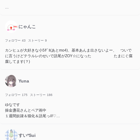
wrwrdの鬱、トン、シャオ、チーノ
↑なりきりしてるメンバー
にゃんこ
旧wrwrd、mzyb、日常組を推してます
プロセカ好きです、今もやってます
フォロワー
43
ストーリー
9
ゆにれいどのコンプサウルスを少し推してます
カンヒュが大好きな小5ﾀﾞﾖ(あとmo4)、基本あんま出さないよー、 ついで
に言うけどテラルレのせいで語尾がZOY☆になった たまにぐ腐
555フォロワー、555ストーリー、55フォロー(全部5にしたい)
腐してます(？)
大親友 ゆらゆら
Yuna
フォロワー
175
ストーリー
186
ゆなです
操金盞花さんとペア画中
１週間奴隷＆猫化＆語尾っ///♡
いんく様とプロセカが大好き
主に BL かざしゅう、ふうりもで書きます
タメ口全然いいよー
すい*Sui
12歳だよ