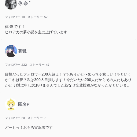
▼好きなアニメ
你 奈 ﾟ
君に届け、薫る花は凛と咲く、名探偵コナン、HUNTER×HUNTER、暗殺教
室、SPY×FAMILY
フォロワー
10
ストーリー
57
你 奈 です！
ヒロアカの夢小説を主に上げています
蒼狐
フォロワー
222
ストーリー
47
目標だったフォロワー200人超え！？✨️ありがと〜めっちゃ嬉しい！✨️という
かこれは夢？次は300人目指します！今だいたい200人だからその人たちあり
がとう!誠に申し訳ありませんでした🙇なぜ全然投稿がなかったかといいます
とね？親に規制でテラノを5分しか使えんようにされたんですよ、困難やる気
でないですよね？そういうことですまたやり始めるのでよろしくです、すみ
ません、フォロー中を整理させていただきます
匿名P
フォロワー
28
ストーリー
7
どーもっ！おもろ実況者です