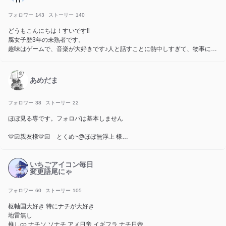
ファンマ 💛🎶️💫
関係者
フォロワー
143
ストーリー
140
大親友 鈴
どうもこんにちは！すいです‼︎
親友 もちもちにゃんこ
腐女子歴3年の未熟者です。
弟子 ことは
趣味はゲームで、音楽が大好きです♪人と話すことに熱中しすぎて、物事に集
相棒 りん
中しきれない性格です！
姉 明蘭
推しはじゃぱぱさんです!!
妹 るか
気分で投稿してるので、休みの日は投稿しないかもしれませんね☆
後輩 椥守薇月
あめだま
フォロバ100💮です！フォローお待ちしております！
友達 ネルル しおんまる とわ
～オリキャラ～
フォロワー
38
ストーリー
22
夜宵 莉子 💜
月城 水希 🩵
ほぼ見る専です。フォロバは基本しません
桜木 冬夜 ❤️
🫶🏻親友様‪‪🫶🏻︎‪ とくめ~@ほぼ無浮上 様
🫰🏻お友達🫰🏻 永世⇢ℛNui🌍💫 様 caramelcat 様
いちごアイコン毎日
変更語尾にゃ
最推し：沖縄 三重
推し：兵庫 福井 高知 宮城 埼玉
カンヒュ 推し：ブラジル モンゴル スペイン
フォロワー
60
ストーリー
105
枢軸国大好き 特にナチが大好き
地雷無し
推しcp ナチソ ソナチ アメ日帝 イギフラ ナチ日帝