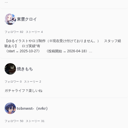
あかねちゃん好きすぎてやばいです。
俺の彼女にしたい
東雲クロイ
フォロワー
82
ストーリー
4
全垢フォロー🈂️苦手です💦すいません💦
【ゆるイラストやロゴ制作（※現在受け付けておりません。） スタッフ経
験あり】 ロゴ実績*有
《start → 2025-10-27》 《投稿開始 → 2026-04-18》
東の国にて活動している 東雲クロイ/Shinononome.Kuroi. と申します。
以後よろしく
【付fm→🐺💧 🐺⚡】
焼きもち
フォロワー
0
ストーリー
2
ガチャライフ？楽しいね
tcbnwst-（nrkr）
フォロワー
50
ストーリー
31