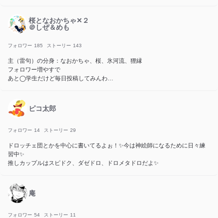
仲良くしてくれると嬉しいです✨😭
タメ口で全然大丈夫なので、じゃんじゃんコメントしてください！
ピグパやってます！同じ名前でやってます！
桜となおかちゃ✕２
＠しぜ＆めも
目標
･いいね450・フォロワー35人
になれるように頑張ります(ง •̀_•́)ง
フォロワー
185
ストーリー
143
主（雷句）の分身：なおかちゃ、桜、氷河流、狸縁
フォロワー増やすで
あと◯学生だけど毎日投稿してみんわ
好きなもの：歌、花（特に桜）、自然、動物、カラピチ、ホロライブ、ｍｋ
さん、キヨ、ちろぴの
血、ホラゲー、ホラー、幽霊、東方、関西人、友、親友、母父、本、プロセ
ピコ太郎
カ、可不、赤坂の箱、くんの５０人クラフト、たまチャンネル
関西人やで
奈良出身まじ関西神!!!!!!
フォロワー
14
ストーリー
29
ドロッチェ団とかを中心に書いてるよぉ！︎✨今は神絵師になるために日々練
習中✨
推しカップルはスピドク、ダゼドロ、ドロメタドロだよ✨
庵
フォロワー
54
ストーリー
11