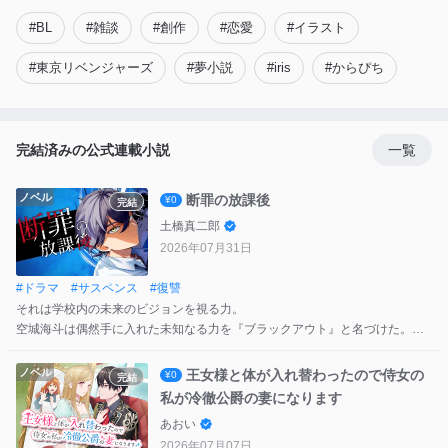
#
BL
#
雑談
#
創作
#
恋愛
#
イラスト
#
東京リベンジャーズ
#
夢小説
#
iris
#
からぴち
完結済みの公式連載小説
一覧
ノベル
断罪の放課後
¥0
完結
土橋真二郎
2026年07月31日
#
ドラマ
#
サスペンス
#
復讐
それは学校内の未来のビジョンを視る力。
空城海斗は偶然手に入れた未知なる力を『ブラックアウト』と名づけた。
ブラックアウトが視せたビジョンは自身の破滅の未来。エリートたちが通う
ノベル
王女様と体が入れ替わったので侍女の
¥0
完結
進学高校の歪な悪意は、海斗を教室のスケープゴートに仕立てあげていた。
私が冷徹公爵の妻になります
あおい
さらにその悪意は幼馴染の神田夕奈にも向けられる。
2026年07月07日