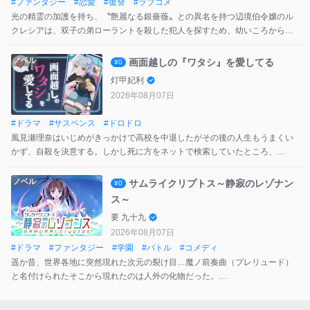
#
ファンタジー
#
恋愛
#
復讐
#
ラブコメ
光の精霊の加護を持ち、〝艶麗なる銀薔薇〟との異名を持つ辺境伯令嬢のル
クレシアは、双子の弟ローラントを殺した犯人を探すため、幼いころからの
従者である色なしのヴァンを護衛に、髪を切り落とし弟になりすまして白の
騎士団に潜入する。
ノベル
画面越しの『ワタシ』を愛してる
¥0
ローラントの遺した手記を辿る中で浮かび上がるのは、亡国の陰謀、人身売
灯甲妃利
買組織、そして騎士団の内に潜む闇。
2026年08月07日
誰よりも彼女の強さも脆さも知るヴァンは、従者として寄り添いながらも、
決して伝えられぬ恋心を胸に秘めていた。
#
ドラマ
#
サスペンス
#
ドロドロ
復讐の〝銀薔薇〟がその剣で切り拓く先に待つのは、真実か、愛か、それと
風見瀬理奈はいじめがきっかけで高校を中退したがその後の人生もうまくい
も――。【イラスト：永弓】
かず、自殺を決意する。しかし死に方をネットで検索していたところ、
「Calculate GmbH」（キャルキュレイト ゲーエムベイハー）というマネジ
メント会社から「新しい人生を送りませんか」と謎の誘いが届く。瀬理奈は
ノベル
サムライクリプトス～静寂のレゾナン
¥0
大人気の美女インフルエンサーに骨格だけはそっくりなことから、彼女のフ
ス～
リをしてテレビやショーなど「肉体が必要な仕事」をしないかと提案され
要 九十九
る。
2026年08月07日
言われるがまま受け入れる瀬理奈だったが、インフルエンサーの正体はAIだ
#
ドラマ
#
ファンタジー
#
学園
#
バトル
#
コメディ
った。瀬理奈の人生は一変していくことになるが…。
遥か昔、世界各地に突然現れた次元の裂け目…魔ノ前奏曲（プレリュード）
と名付けられたそこから現れたのは人外の化物だった。
その化物、不協和音ノ獣（ディソナンス）を倒さなければ裂け目は広がり続
け、触れた者を異次元へと消滅させる。