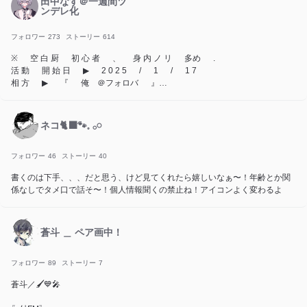
田中なす＠一週間ツ
ンデレ化
フォロワー
273
ストーリー
614
※ 空 白 厨 初 心 者 、 身 内 ノ リ 多め .
活 動 開 始 日 ▶ 2 0 2 5 / 1 / 1 7
相 方 ▶ 『 俺 ＠フォロバ 』
親 友 ▶ 『 橙❄🐧🌙 』
卒 業 さ せ て く れ 。
ネコ🐈‍⬛🐾𓈒 𓂂𓏸
フォロワー
46
ストーリー
40
書くのは下手、、、だと思う、けど見てくれたら嬉しいなぁ〜！年齢とか関
係なしでタメ口で話そ〜！個人情報聞くの禁止ね！アイコンよく変わるよ
蒼斗 ＿ ペア画中！
フォロワー
89
ストーリー
7
蒼斗／🖌️💙🎤