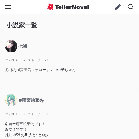
小説家一覧
七瀬
フォロワー
67
ストーリー
27
元 るな ♯雰囲気フォロー 。♯ いい子ちゃん
7/9💍 誰よりも愛してる
❀雨宮絵菜‎𝜗𝜚
フォロワー
32
ストーリー
30
名前❀雨宮絵菜‎𝜗𝜚です！
腐女子です！
推し 🌈🍑の🍫彡と⚡️と❄️彡