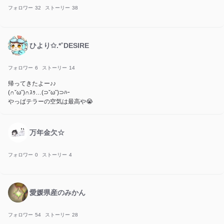
フォロワー
32
ストーリー
38
ひより✩.*˚DESIRE
フォロワー
6
ストーリー
14
帰ってきたよー♪♪
(∩ˇωˇ)∩ｽｩ…(⊃ˇωˇ)⊃ﾊｰ
やっぱテラーの空気は最高や😭
万年金欠☆
フォロワー
0
ストーリー
4
愛媛県産のみかん
フォロワー
54
ストーリー
28