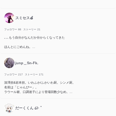
スミセス🍏
フォロワー
86
ストーリー
21
､､､もう自分がなんだか分からくなってきた
ほんとにごめんね。
水木金浮上 それ以外コメ返のみ
junp＿Sn-Fk.
クズでごめんなさい。
二度とみんなの前いない方がいいよね。
フォロワー
217
ストーリー
171
深澤担&岩本担。いわふか/ふかいわ厨。シンメ厨。
愛してくれるなら自分も愛すよ
名前は「じゃんぴー」。
ラウール裙、口調迷子により登場回数少なめ。
不定期投稿。
nmnm理解有。(2026/06/07投稿開始)
だーくくん ໒꒱· ﾟ