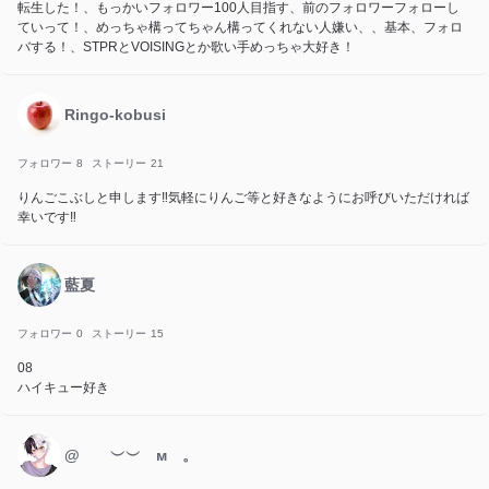
転生した！、もっかいフォロワー100人目指す、前のフォロワーフォローし
ていって！、めっちゃ構ってちゃん構ってくれない人嫌い、、基本、フォロ
バする！、STPRとVOISINGとか歌い手めっちゃ大好き！
Ringo-kobusi
フォロワー
8
ストーリー
21
りんごこぶしと申します‼︎気軽にりんご等と好きなようにお呼びいただければ
幸いです‼︎
藍夏
フォロワー
0
ストーリー
15
08
ハイキュー好き
@ ︶︶ м 。