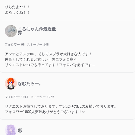
りらだよ〜！！
よろしくね！！
まるにゃん@最近低
浮
フォロワー
68
ストーリー
148
アンテとアンテau、そしてスプラが大好きな人です！
仲良くしてくれると嬉しい！無言フォロ多々
リクエストいつでも待ってます！フォロバは必ずです！
自称アンテ推し活の神です 以下テラー内関係者
僕にはね、あめ猫ちゃんとリコりすちゃんという
親友がおりまする
なむたろー。
僕は麦ごはんちゃんの弟、うゅちゃんの妹です
…掛け持ちで変になっちゃったな……
フォロワー
1941
ストーリー
1266
リクエストお待ちしております。すとぷりのBLのみ描いております。
フォロワー1800人突破ありがとうございます！✨
彩