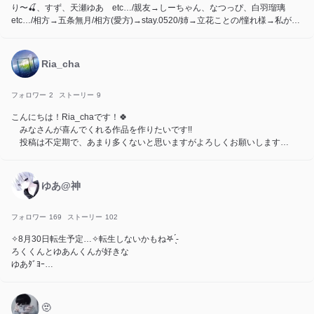
り〜🍒、すず、天瀬ゆあ etc…/親友→しーちゃん、なつっぴ、白羽瑠璃
etc…/相方→五条無月/相方(愛方)→stay.0520/姉→立花ことの/憧れ様→私がフ
ォローしてる方全員！ 私がつけてるファンマ→🌸🍃/🌷🍃/🫧💎🪽/🤎🍪🐿️
めれれーう“☆紫担当！
Ria_cha
フォロワー
2
ストーリー
9
こんにちは！Ria_chaです！🍀
みなさんが喜んでくれる作品を作りたいです!!
投稿は不定期で、あまり多くないと思いますがよろしくお願いします！
💬♡、大歓迎すぎますのでよければお願いします❗
ゆあ@神
フォロワー
169
ストーリー
102
✧8月30日転生予定…✧転生しないかもね‎𖤐 ̖́-‬
ろくくんとゆあんくんが好きな
ゆあﾀﾞﾖｰ
関係者様❤︎↝姉⇒ぽんか彡 るく(ﾅｷﾞｻ)彡 妹⇒るか彡 お友達(勝手に思ってる)⇒
すみれ彡 ゆと彡親友⇒日彩乃彡
🫥