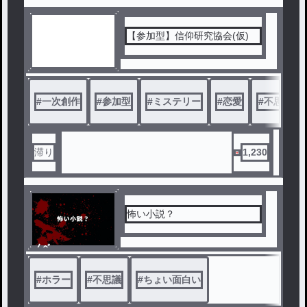
【参加型】信仰研究協会(仮)
#
一次創作
#
参加型
#
ミステリー
#
恋愛
#
不思議
滞り
1,230
怖い小説？
ノベ
ル
#
ホラー
#
不思議
#
ちょい面白い