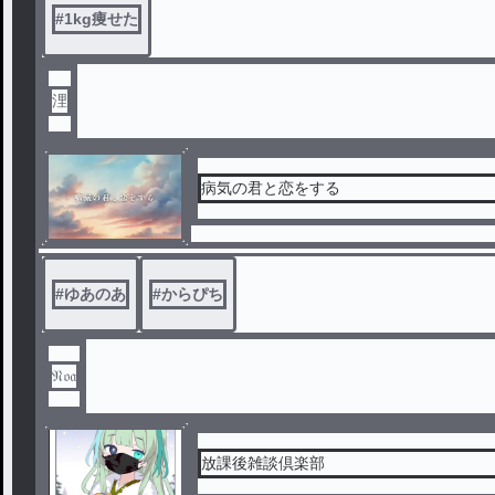
#
1kg痩せた
浬
病気の君と恋をする
#
ゆあのあ
#
からぴち
𝔑𝔬𝔞
放課後雑談倶楽部