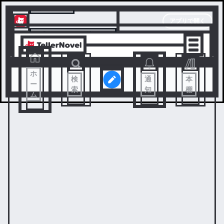
テラーノベル
アプリで開く
アプリでサクサク楽しめる
ホ
検
通
本
ー
索
知
棚
ム