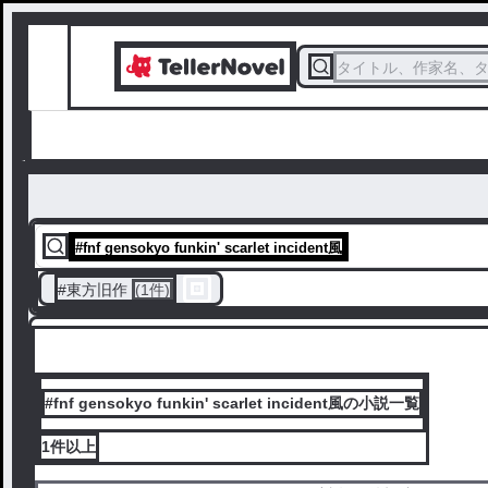
タイトル、作家名、
#
fnf gensokyo funkin' scarlet incident風
#
東方旧作
(1件)
#fnf gensokyo funkin' scarlet incident風の小説一覧
1件
以上