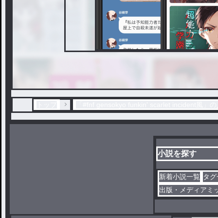
トップ
「#fnf gensokyo funkin' scarlet inci
小説を探す
新着小説一覧
タグ
出版・メディアミ