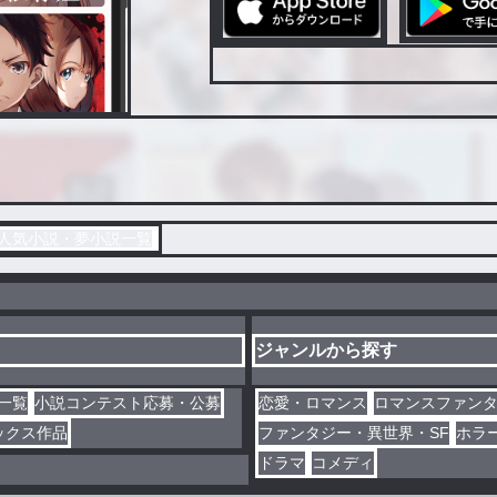
dent風」の人気小説・夢小説一覧
ジャンルから探す
一覧
小説コンテスト応募・公募
恋愛・ロマンス
ロマンスファン
ックス作品
ファンタジー・異世界・SF
ホラ
ドラマ
コメディ