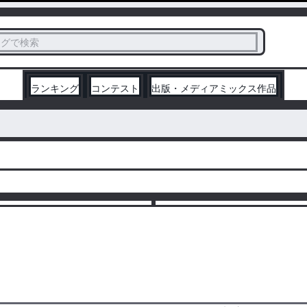
ス
タグで検索
く
ランキング
コンテスト
出版・メディアミックス作品