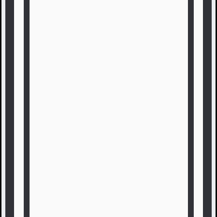
大 我 .
ねぇ北斗‼️.
大 我 .
北斗北斗ｯ‼️.