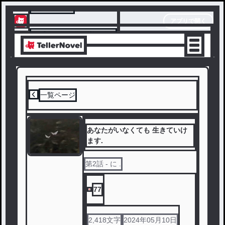
テラーノベル
アプリで開く
アプリでサクサク楽しめる
一覧ページ
あなたがいなくても 生きていけ
ます.
第
2
話
- に .
77
2,418
文字
2024年05月10日