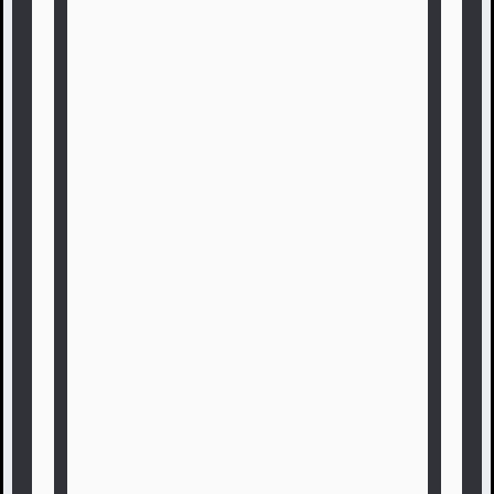
大 我 .
え?
大 我 .
しないよ?
北 斗 .
俺なんかだと迷惑かけちゃう笑.
大 我 .
ねぇそんなことない、