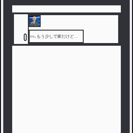
降谷零
○○､もう少しで家だけど…
降谷零
体調は大丈夫？
○○
…うん
降谷零