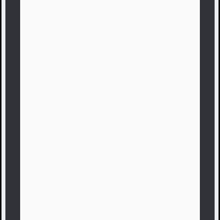
…ごめん
降谷零
なぜ謝るんだ？
○○
だって…
降谷零
うん
○○