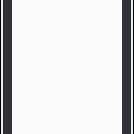
ハロも心配しちゃうよ｡我慢しないで｡