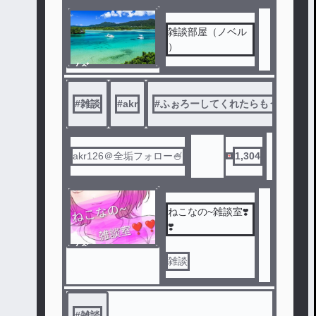
雑談部屋（ノベル
）
ノベ
ル
#
雑談
#
akr
#
ふぉろーしてくれたらもう泣いて
akr126＠全垢フォロー🍧
1,304
ねこなの~雑談室❣️
❣️
ノベ
ル
雑談
#
雑談