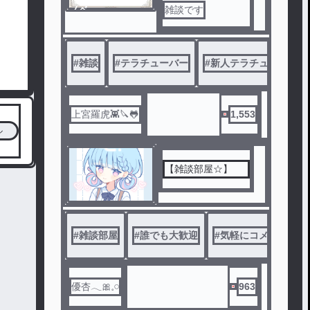
ノベ
雑談です
ル
#
雑談
#
テラチューバー
#
新人テラチューバー
上宮羅虎👾🔪🐸
1,553
ル
【雑談部屋☆】
#
雑談部屋
#
誰でも大歓迎
#
気軽にコメントしてね
優杏𓂃🎀𓈒𓏸
963