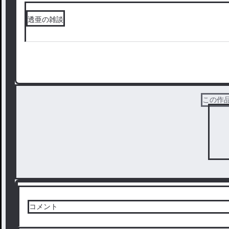
透亜の雑談
この作
コメント