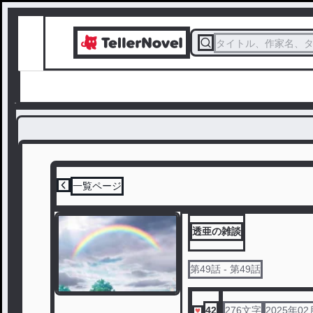
タイトル、作家名、
一覧ページ
透亜の雑談
第
49
話
- 第49話
42
276
文字
2025年02