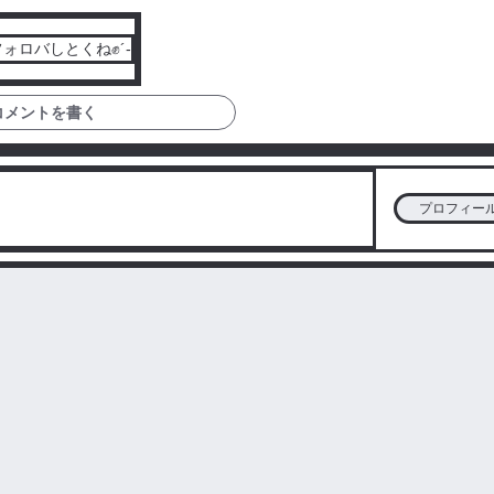
ロバしとくね✊´-
コメントを書く
プロフィー