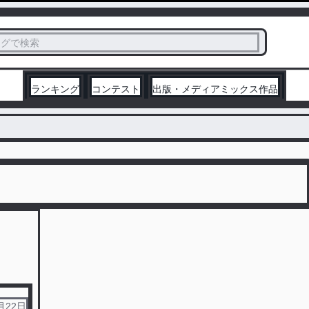
ス
タグで検索
く
ランキング
コンテスト
出版・メディアミックス作品
月22日