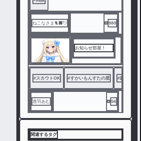
ねこなさま🐈‍⬛💘
980
お知らせ部屋！
#
スカウトOK
#
すかいもんすたの星
#
雑談
#
透羽あむ
56
関連するタグ