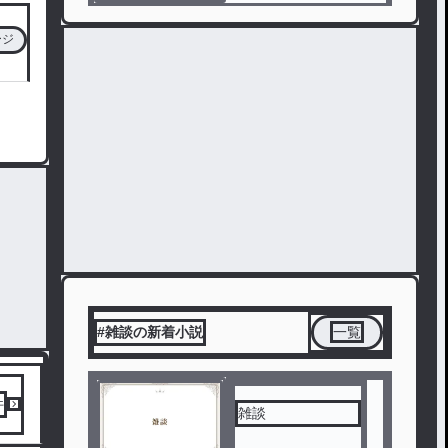
ージ
#雑談の新着小説
一覧
件
雑談