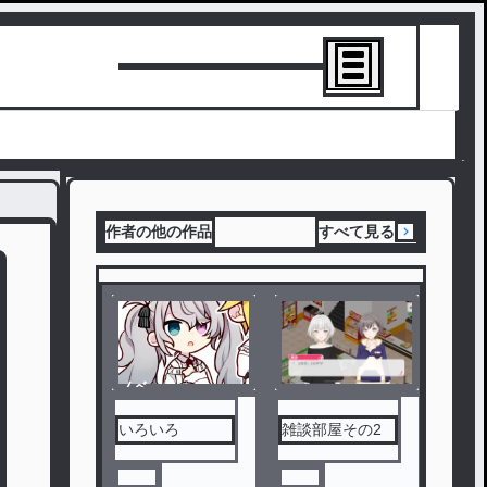
トーリーを書
作者の他の作品
すべて見る
ノベ
ノベ
ル
ル
いろいろ
雑談部屋その2
お知