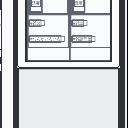
透亜
透亜
透亜
#
雑談
#
雑談
#
おし
#
なんかいろいろ
#
雑談部屋