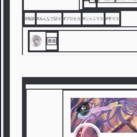
#
雑談
#
みんなで話そ
#
プロセカ
#
シャニマス
#
学マス
透亜