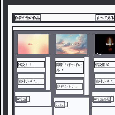
作者の他の作品
すべて見る
ノベ
ル
雑談！！！
開部 ‼︎ ほのぼの
相談部屋
部 ！
幽神シキ /
幽神シキ /
Knt@nrkr
幽神シキ /
Knt@nrkr
Knt@nrkr
#
雑談
#
相談部屋
#
bzpt