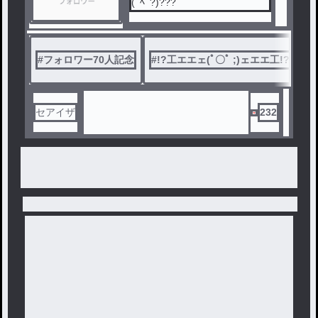
(ﾟﾍﾟ?)???
#
フォロワー70人記念
#
!?工エエェ(ﾟ〇ﾟ ;)ェエエ工!?
#
セアイザ
232