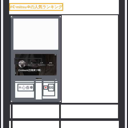
#☪︎mitsu✡の人気ランキング
mitsuさんへ！
✳心春✽
66
人気ランキングをみる