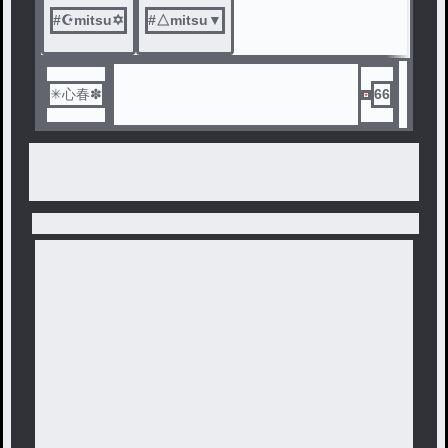
#
☪︎mitsu✡
#
△mitsu▼
✳心春✽
66