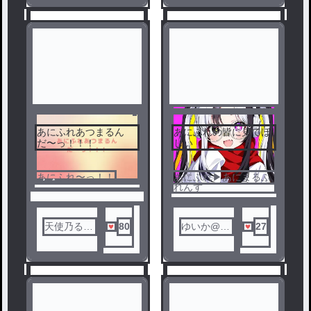
@ペア画中
あにふれあつまるん
あにふれの皆に見てほ
1
2
だ〜っ！！！
しい
あにふれ〜っ！！
あにふれ▶︎あにまるふ
ノベ
れんず
ル
天使乃るに
80
ゆいか@誰
27
@無期限活
かのサブ垢
動休止
＆あにふれ