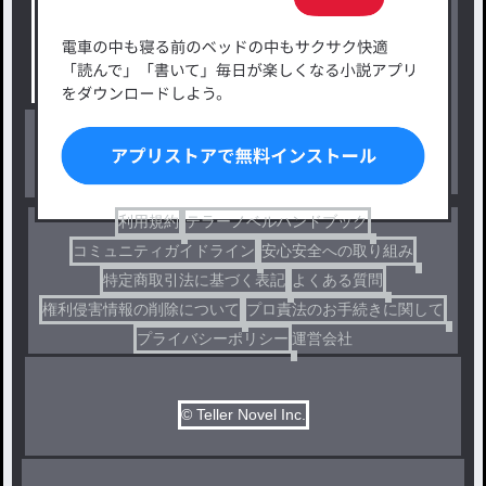
タグ一覧
ロマンスファンタジー
小説コンテスト応募・公募
ファンタジー・異世界・SF
出版・メディアミックス作品
ホラー・ミステリー
BL
ドラマ
コメディ
利用規約
テラーノベルハンドブック
コミュニティガイドライン
安心安全への取り組み
特定商取引法に基づく表記
よくある質問
権利侵害情報の削除について
プロ責法のお手続きに関して
プライバシーポリシー
運営会社
© Teller Novel Inc.