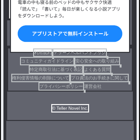
小説コンテスト応募・公募
ファンタジー・異世界・SF
出版・メディアミックス作品
ホラー・ミステリー
BL
ドラマ
コメディ
利用規約
テラーノベルハンドブック
コミュニティガイドライン
安心安全への取り組み
特定商取引法に基づく表記
よくある質問
権利侵害情報の削除について
プロ責法のお手続きに関して
プライバシーポリシー
運営会社
© Teller Novel Inc.