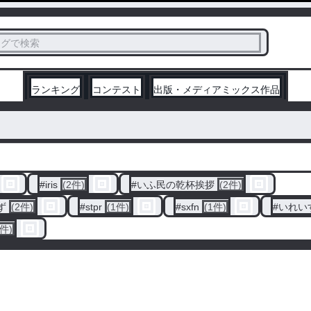
ス
タグで検索
く
ランキング
コンテスト
出版・メディアミックス作品
#
iris
(2件)
#
いふ民の乾杯挨拶
(2件)
ず
(2件)
#
stpr
(1件)
#
sxfn
(1件)
#
いれい
1件)