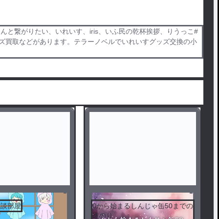
と繋がりたい、いれいす、iris、いふ民の乾杯挨拶、りうっこ#
グッズ買取などがあります。テラーノベルでいれいすグッズ交換の小
雑談部屋
0から始まるしんじゃ缶50までの
道のり