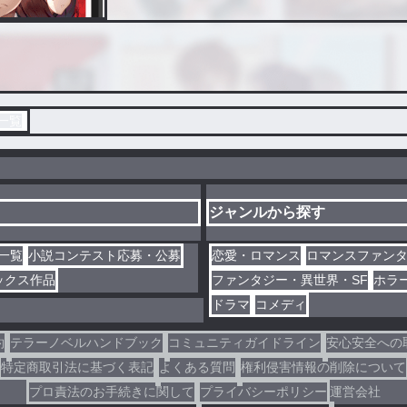
一覧
ジャンルから探す
一覧
小説コンテスト応募・公募
恋愛・ロマンス
ロマンスファン
ックス作品
ファンタジー・異世界・SF
ホラ
ドラマ
コメディ
約
テラーノベルハンドブック
コミュニティガイドライン
安心安全への
特定商取引法に基づく表記
よくある質問
権利侵害情報の削除について
プロ責法のお手続きに関して
プライバシーポリシー
運営会社