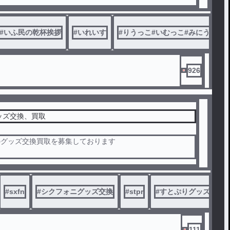
#
いふ民の乾杯挨拶
#
いれいすあーと
#
#
いれいす
いれいすグッズ交換
#
りうっこ#いむっこ#みにうさ#
926
、🎼 グッズ交換、買取
様のグッズ交換買取を募集しております
でも募集しておりますので、辞退させていただきたく場合がご
️
稿内容をご覧下さい
#
sxfn
#
シクフォニグッズ交換
#
stpr
#
すとぷりグッズ交換
111