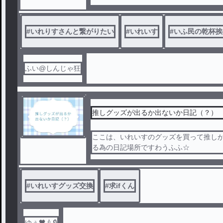
6
ル
#
いれりすさんと繋がりたい
#
いれいす
#
いふ民の乾杯挨
ふい@しんじゃ狂
推しグッズが出るか出ないか日記（？）
ここは、いれいすのグッズを買って推し
る為の日記場所ですわうふふ☆
#
いれいすグッズ交換
#
求ifくん
ゆぅ🖤💉️🔒