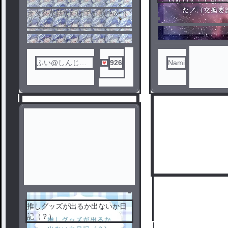
オタクが話すだけです✌️(^•ω•^)
✌️
ノベ
ふい@しんじゃ
926
Nami
ル
狂
推しグッズが出るか出ないか日
記（？）