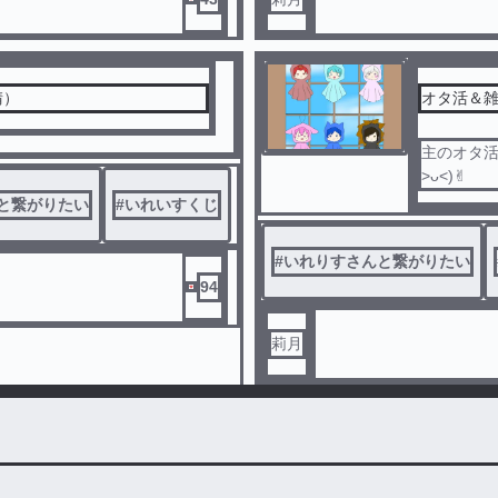
請）
オタ活＆
主のオタ活
>ᴗ<)✌︎
と繋がりたい
#
いれいすくじ
#
いれりすさんと繋がりたい
94
莉月