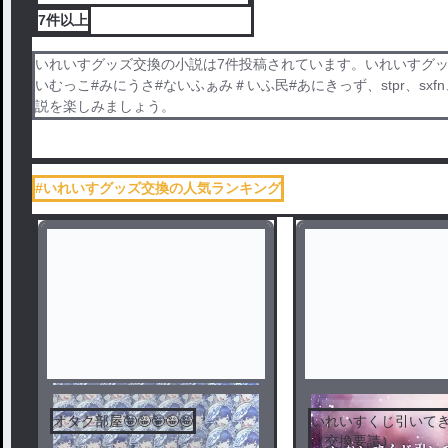
7件
以上
いれいすグッズ交換の小説は7件投稿されています。いれいすグッ
いむっこ#みにうさ#ないふぁみ＃いふ民#あにきっず、stpr、
説を楽しみましょう。
#いれいすグッズ交換の人気ランキング
オタク部屋🤪🤪🤪🤪🤪
いれいすくじ引いて
（交換要請）