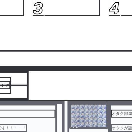
3
4
人気ランキングをみる
キング
オタク部屋🤪
です！！！！！
ノベ
オタクが話すだ