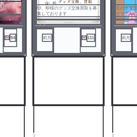
🎲、🎼様のグッズ交換買取を募
主のオタ
集しております
どリアル
です✌︎( >ᴗ<
他アプリでも募集しております
ノベ
ので、辞退させていただきたく
ル
場合がございます🙇‍♀️
94
莉月
111
莉月
詳細は投稿内容をご覧下さい