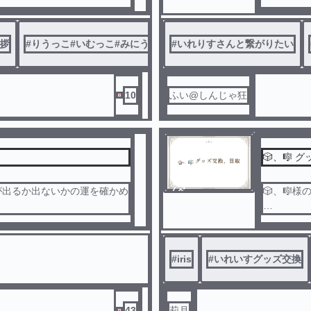
ル
拶
#
りうっこ#いむっこ#みにうさ#ないふぁみ＃いふ民#あにきっず
#
いれりすさんと繋がりたい
10
ふい@しんじゃ狂
🎲
が出るか出ないかの運を確かめ
ノベ
🎲、🎼
ル
他アプリ
ざいます🙇‍♀
詳細は投
#
iris
#
いれいすグッズ交換
43
莉月