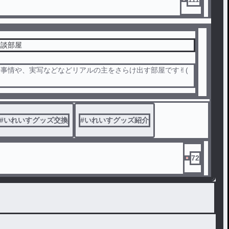
雑談部屋
事情や、実写などなどリアルの主をさらけ出す部屋です✌︎(
#
いれいすグッズ交換
#
いれいすグッズ紹介
72