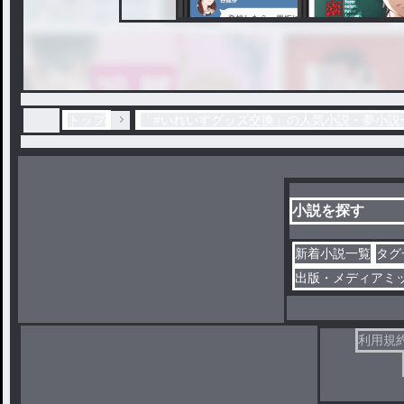
トップ
「#いれいすグッズ交換」の人気小説・夢小説
小説を探す
新着小説一覧
タグ
出版・メディアミ
利用規