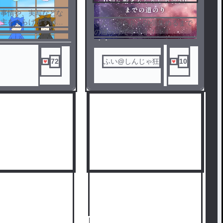
活事情や、実写などな
の主をさらけ出す部屋
しんじゃをあと50個集めるまで
)✌︎
の道のりです！！！！！
ノベ
ル
72
ふい@しんじゃ狂
10