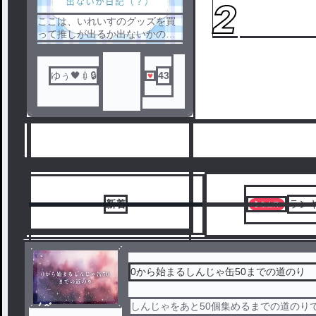
1
2
ここは、いれいすのグッズを買
って推しが出るか出ないかの運
を確かめる為の日記場所ですわ
うふふ☆
ゆぅ🖤💉️🔒
43
新着
ラン
0から始まるしんじゃ缶50までの道のり
ノベ
しんじゃをあと50個集めるまでの道のり