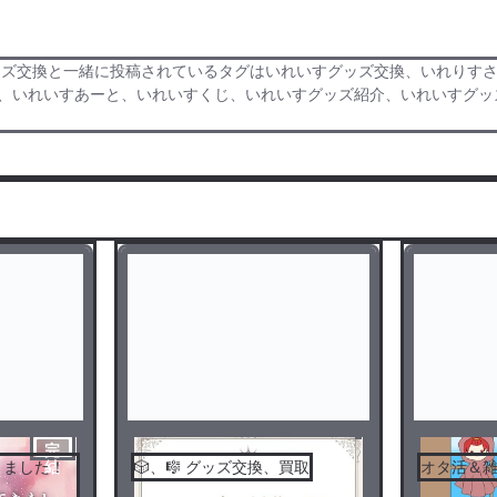
ズ交換と一緒に投稿されているタグはいれいすグッズ交換、いれりすさん
sxfn、いれいすあーと、いれいすくじ、いれいすグッズ紹介、いれいす
完
きました！
🎲、🎼 グッズ交換、買取
オタ活＆
結