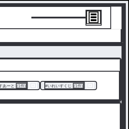
トーリーを書
すあーと
(1件)
#
いれいすくじ
(1件)