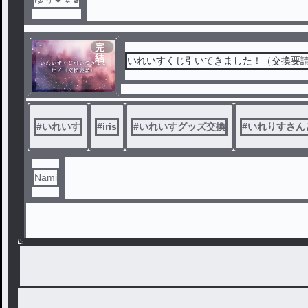
完
結
いれいすくじ引いてきました！（交換要
#
いれいす
#
iris
#
いれいすグッズ交換
#
いれりすさん
Nami