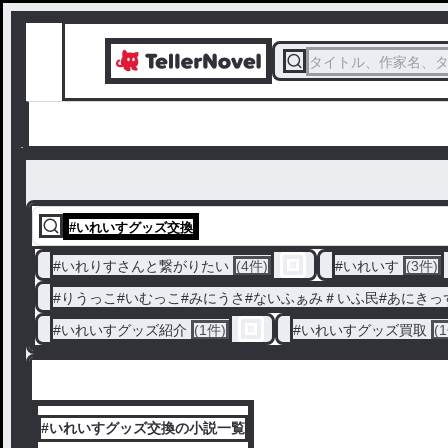
タイトル、作家名、
#
いれいすグッズ交換
#
いれりすさんと繋がりたい
(4件)
#
いれいす
(3件)
#
りうっこ#いむっこ#みにうさ#ないふぁみ＃いふ民#あにきっ
#
いれいすグッズ紹介
(1件)
#
いれいすグッズ買取
(
#いれいすグッズ交換の小説一覧