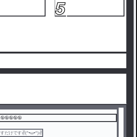
5
🤪🤪🤪🤪
けです✌️(^•ω•^)✌️