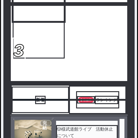
3
新着
ランキング
完
結
🎲様武道館ライブ 活動休止
について