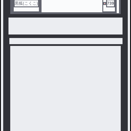
黒狐(こくこ)
739