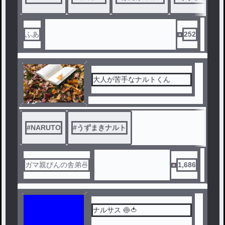
ふあ
252
大人が苦手なナルトくん
ノベ
ル
#
NARUTO
#
うずまきナルト
ガマ親びんの舎弟🍜
1,686
ナルサス 🍥🍅