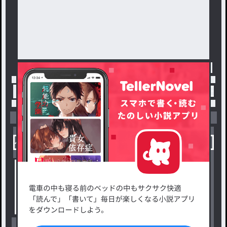
トップ
「#うずまきナルト」の人気小説・夢小説一覧
小説を探す
ジャンルから探す
新着小説一覧
恋愛・ロマンス
タグ一覧
ロマンスファンタジー
小説コンテスト応募・公募
ファンタジー・異世界・SF
出版・メディアミックス作品
ホラー・ミステリー
BL