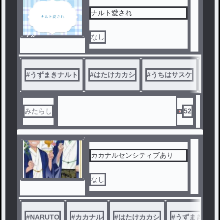
ナルト愛され
ノベ
なし
ル
#
うずまきナルト
#
はたけカカシ
#
うちはサスケ
#
春
みたらし
52
カカナルセンシティブあり
なし
#
NARUTO
#
カカナル
#
はたけカカシ
#
うずまきナル