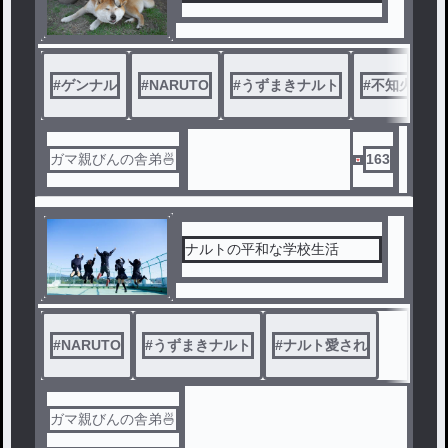
#
ゲンナル
#
NARUTO
#
うずまきナルト
#
不知火ゲン
ガマ親びんの舎弟🍜
163
ナルトの平和な学校生活
#
NARUTO
#
うずまきナルト
#
ナルト愛され
ガマ親びんの舎弟🍜