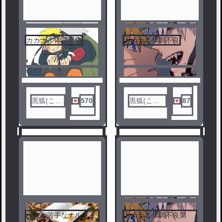
カカナル体調不良
カカナル体調不良
3
4
黒狐(こく
570
黒狐(こく
87
こ)
こ)
大人が苦手なナルトく
カカナル体調不良第