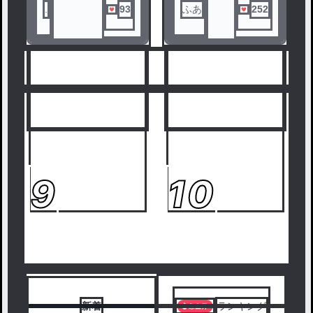
.
93
ふあ
252
人気ランキングをみる
9
10
新着
ランキング