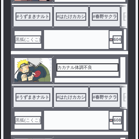
#
うずまきナルト
#
はたけカカシ
#
春野サクラ
#
カカ
黒狐(こくこ)
604
カカナル体調不良
#
うずまきナルト
#
はたけカカシ
#
春野サクラ
#
体調
黒狐(こくこ)
608