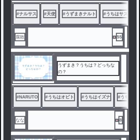
天使パロ
#
ナルサス
#
天使
#
うずまきナルト
#
うちはサスケ
腐敗
55
うずまき？うちは？どっちな
の？
#
NARUTO
#
うちはオビト
#
うちはイズナ
#
うちはイ
なな
8