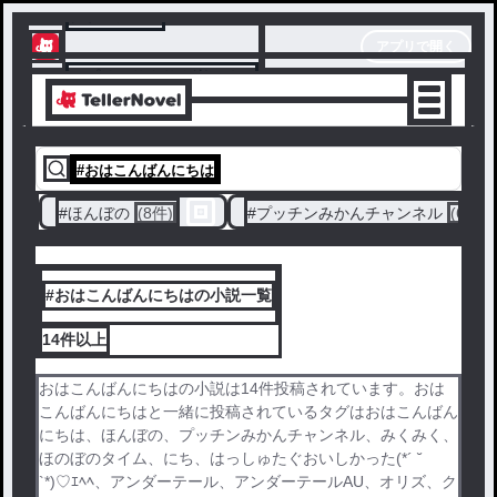
テラーノベル
アプリで開く
アプリでサクサク楽しめる
#
おはこんばんにちは
#
ほんぼの
(8件)
#
プッチンみかんチャンネル
(6件)
#おはこんばんにちはの小説一覧
14件
以上
おはこんばんにちはの小説は14件投稿されています。おは
こんばんにちはと一緒に投稿されているタグはおはこんばん
にちは、ほんぼの、プッチンみかんチャンネル、みくみく、
ほのぼのタイム、にち、はっしゅたぐおいしかった(*´ ˘
`*)♡ｴﾍﾍ、アンダーテール、アンダーテールAU、オリズ、ク