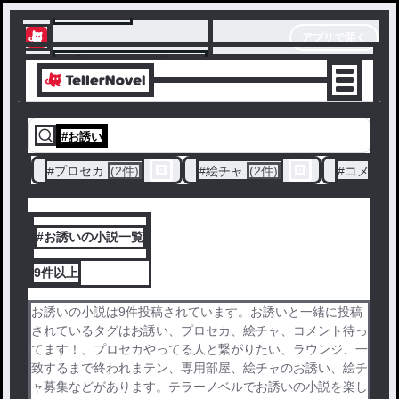
テラーノベル
アプリで開く
アプリでサクサク楽しめる
#
お誘い
#
プロセカ
(2件)
#
絵チャ
(2件)
#
コメント
#お誘いの小説一覧
9件
以上
お誘いの小説は9件投稿されています。お誘いと一緒に投稿
されているタグはお誘い、プロセカ、絵チャ、コメント待っ
てます！、プロセカやってる人と繋がりたい、ラウンジ、一
致するまで終われまテン、専用部屋、絵チャのお誘い、絵チ
ャ募集などがあります。テラーノベルでお誘いの小説を楽し