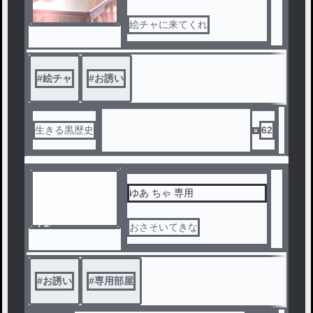
絵チャに来てくれ
#
絵チャ
#
お誘い
生きる黒歴史
62
ゆあ ちゃ 専用
ノベ
おさそいてきな
ル
#
お誘い
#
専用部屋