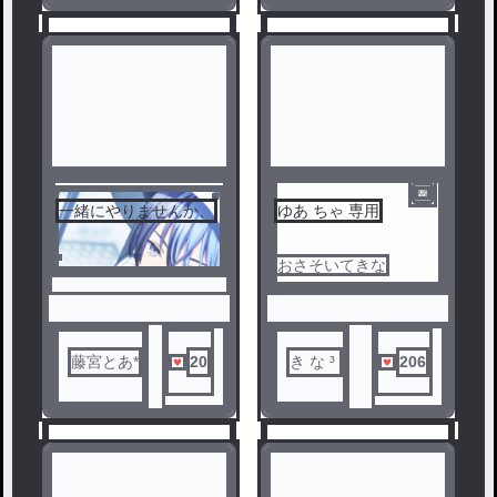
ち
一緒にやりませんか、
ゆあ ちゃ 専用
1
2
おさそいてきな
ノベ
ル
藤宮とあ*
20
き な ︎³ ︎
206