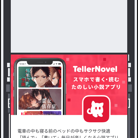
トップ
「#お誘い」の人気小説・夢小説一覧
小説を探す
ジャンルから探す
新着小説一覧
恋愛・ロマンス
タグ一覧
ロマンスファンタジー
小説コンテスト応募・公募
ファンタジー・異世界・SF