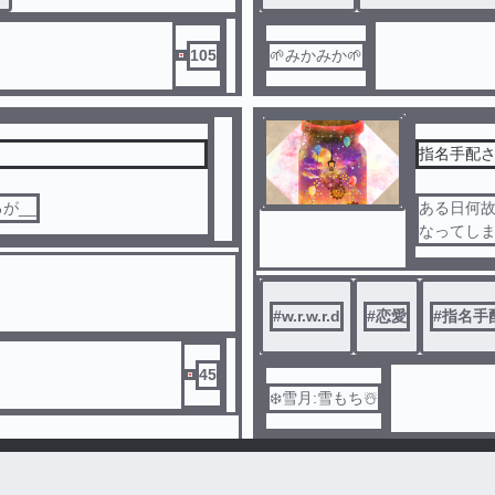
105
🌱みかみか🌱
指名手配
が__
ある日何
なってし
理由なん
しちゃい
だから…
#
w.r.w.r.d
#
恋愛
#
指名手
指名手配
45
❄️雪月:雪もち☃️