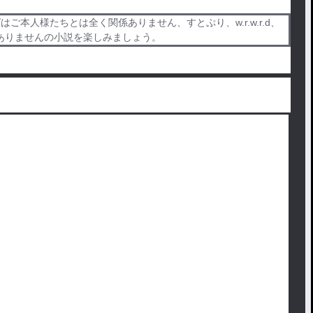
人様たちとは全く関係ありません、すとぷり、w.r.w.r.d、
ありませんの小説を楽しみましょう。