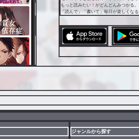
もっと読みたい！がどんどんみつかる。
「読んで」「書いて」毎日が楽しくなる
ジャンルから探す