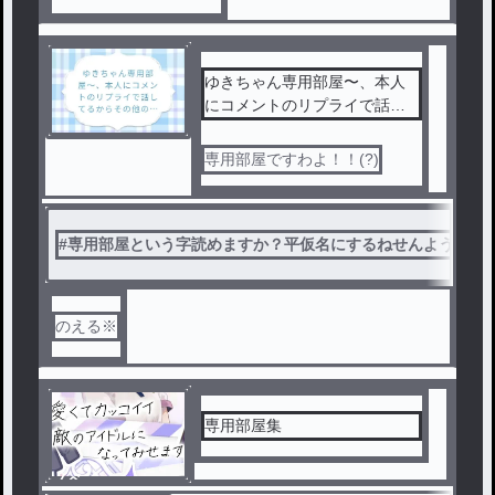
ゆきちゃん専用部屋〜、本人
にコメントのリプライで話し
てるからその他の人グッバイ
ですよ！！
専用部屋ですわよ！！(?)
#
専用部屋という字読めますか？平仮名にするねせんようべや
のえる※
専用部屋集
ノベ