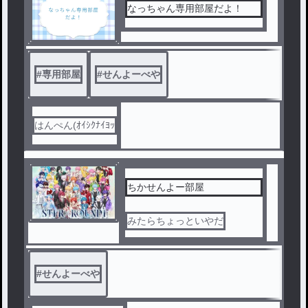
なっちゃん専用部屋だよ！
#
専用部屋
#
せんよーべや
はんぺん(ｵｲｼｸﾅｲﾖｯ
ちかせんよー部屋
みたらちょっといやだ
#
せんよーべや