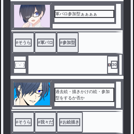
軍パロ参加型ぁぁぁぁ
#
そうら
#
軍パロ
#
参加型
( ˙-˙ )
30
過去絵・描きかけの絵・参加
型をするか否か
#
そうら
#
我々だ
#
お絵描き