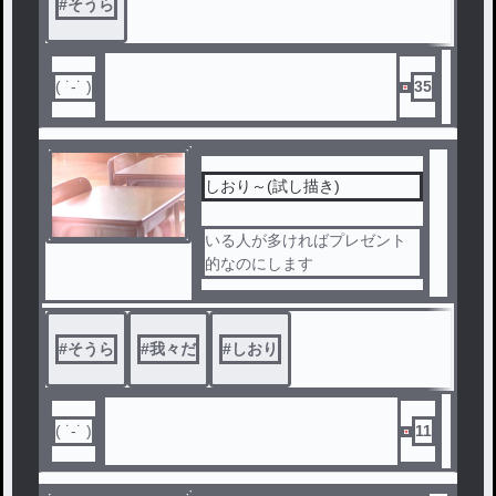
#
そうら
( ˙-˙ )
35
しおり～(試し描き)
いる人が多ければプレゼント
的なのにします
#
そうら
#
我々だ
#
しおり
( ˙-˙ )
11