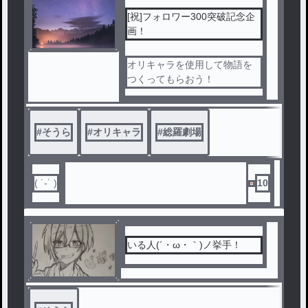
[祝]フォロワー300突破記念企
画！
オリキャラを使用して物語を
つくってもらおう！
#
そうら
#
オリキャラ
#
総羅劇場
( ˙-˙ )
10
いる人(´・ω・｀)ノ挙手！