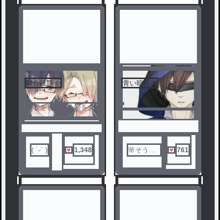
鬱介護隊！
青い暗殺者
1
2
無理をしすぎる鬱を介
護
( ˙-˙ )
1,348
🌸そうら
761
✟