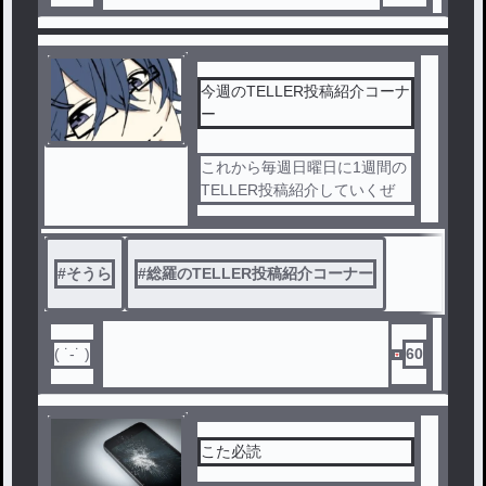
今週のTELLER投稿紹介コーナ
ー
これから毎週日曜日に1週間の
TELLER投稿紹介していくぜ
#
そうら
#
総羅のTELLER投稿紹介コーナー
( ˙-˙ )
60
こた必読