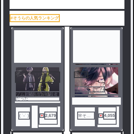
#そうらの人気ランキング
最少年の2人は最強で
隠し事
した
連載化しました
ゾムと鬱先生が暗殺者
だった
( ˙-˙ )
2,679
🌸そう
4,055
ら🌸