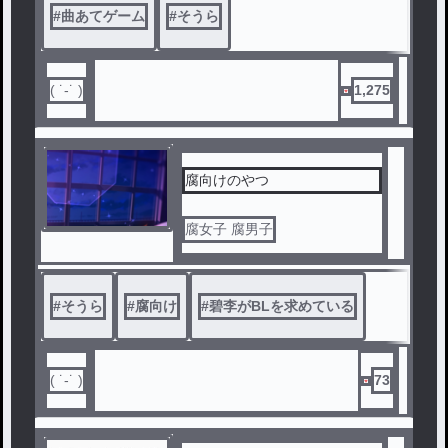
#
曲あてゲーム
#
そうら
( ˙-˙ )
1,275
腐向けのやつ
腐女子 腐男子
#
そうら
#
腐向け
#
碧李がBLを求めている
( ˙-˙ )
73