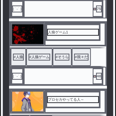
( ˙-˙ )
75
人狼ゲーム1
#
人狼
#
人狼ゲーム
#
そうら
#
我々だ
( ˙-˙ )
48
プロセカやってる人～