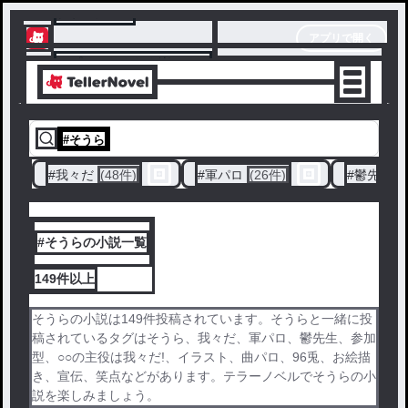
テラーノベル
アプリで開く
アプリでサクサク楽しめる
#
そうら
#
我々だ
(48件)
#
軍パロ
(26件)
#
鬱先生
(
#そうらの小説一覧
149件
以上
そうらの小説は149件投稿されています。そうらと一緒に投
稿されているタグはそうら、我々だ、軍パロ、鬱先生、参加
型、○○の主役は我々だ!、イラスト、曲パロ、96兎、お絵描
き、宣伝、笑点などがあります。テラーノベルでそうらの小
説を楽しみましょう。