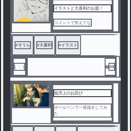
イラストと大喜利のお題！
コメントで答えてな
#
そうら
#
大喜利
#
イラスト
( ˙-˙ )
49
低浮上のお詫び
ボールペンで一発描きしてみ
た