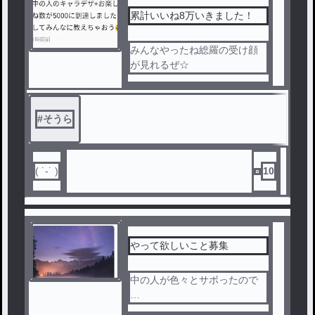
累計いいね8万いきました！
みんなやったね総羅の受け顔
が見れるぜ☆
#
そうら
( ˙-˙ )
10
やって欲しいこと募集
中の人が色々とサボったので
…