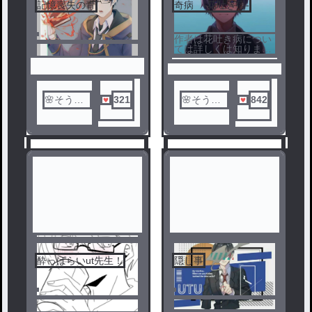
記憶喪失の青
奇病 -花吐き病-
5
6
作者は花吐き病につい
ては詳しくは知りませ
ん
🌸そうら
321
🌸そうら
842
✟
🌸
酔っぱらいut先生！
隠し事
7
8