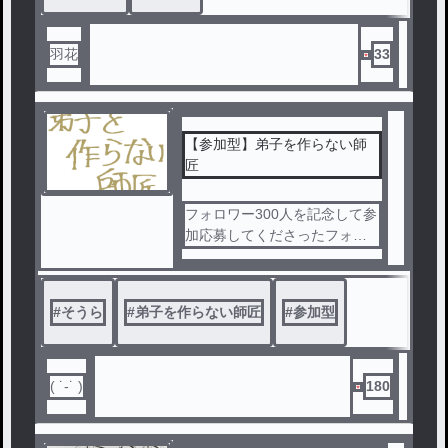
羽花
33
【参加型】弟子を作らない師
匠
フォロワー300人を記念して参
加応募してくださったフォロ
ワーの方全員参加！
ファンマをつけていることが
参加条件となります
#
そうら
#
弟子を作らない師匠
#
参加型
( ˙-˙ )
180