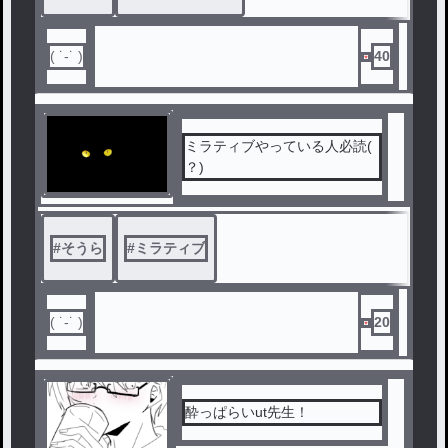
( ˙-˙ )
40
ミラティブやっている人必読(
？)
#
そうら
#
ミラティブ
( ˙-˙ )
20
酔っぱらいut先生！