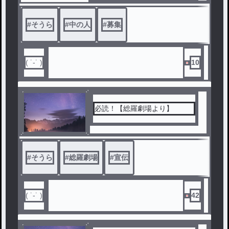
#
そうら
#
中の人
#
募集
( ˙-˙ )
10
必読！【総羅劇場より】
#
そうら
#
総羅劇場
#
宣伝
( ˙-˙ )
42