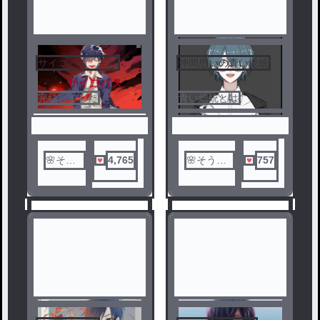
サイコパス 完結
仲間思いの青い総統
3
4
完結しました
青い総統とは
🌸そう
4,765
🌸そうら
757
ら🌸
🌸