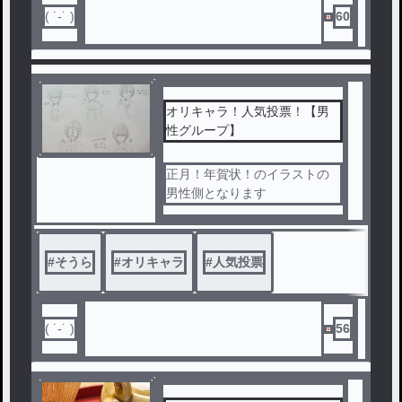
( ˙-˙ )
60
オリキャラ！人気投票！【男
性グループ】
正月！年賀状！のイラストの
男性側となります
#
そうら
#
オリキャラ
#
人気投票
( ˙-˙ )
56