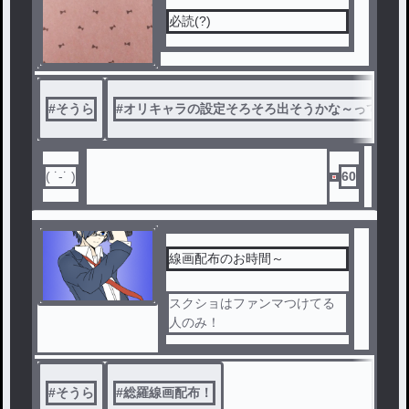
必読(?)
#
そうら
#
オリキャラの設定そろそろ出そうかな～って思っ
( ˙-˙ )
60
線画配布のお時間～
スクショはファンマつけてる
人のみ！
#
そうら
#
総羅線画配布！