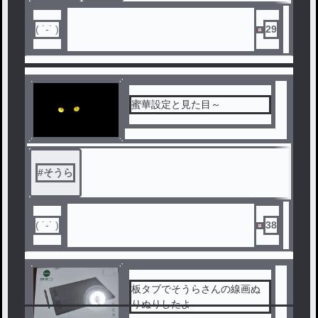
( ˙-˙ )
29
蜜華設定と見た目～
#
そうら
( ˙-˙ )
38
板タブでそうらさんの線画ぬ
りぬりしたよ