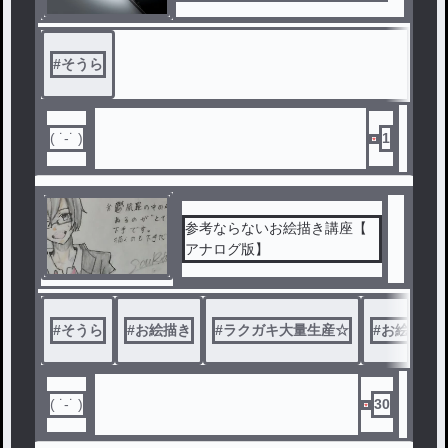
#
そうら
( ˙-˙ )
1
参考ならないお絵描き講座【
アナログ版】
#
そうら
#
お絵描き
#
ラクガキ大量生産☆
#
お絵描き
( ˙-˙ )
30