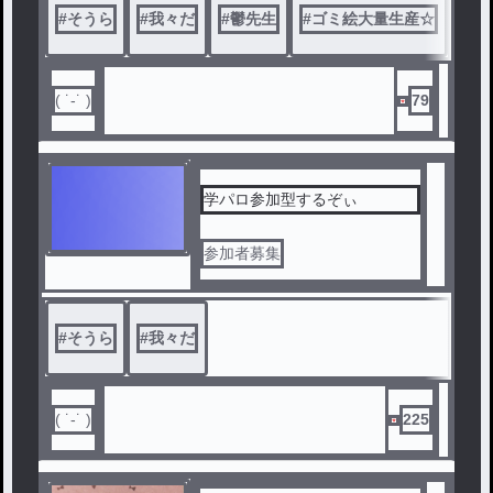
#
そうら
#
我々だ
#
鬱先生
#
ゴミ絵大量生産☆
( ˙-˙ )
79
学パロ参加型するぞぃ
参加者募集
#
そうら
#
我々だ
( ˙-˙ )
225