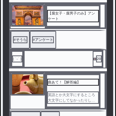
【腐女子・腐男子のみ】アン
ケート
#
そうら
#
アンケート
( ˙-˙ )
20
曲あて！【解答編】
英語とか大文字にするところ
大文字にしてなかったりして
惜しかった人がいたぞぃ(まぁ
正解ってことにしてるけどね)