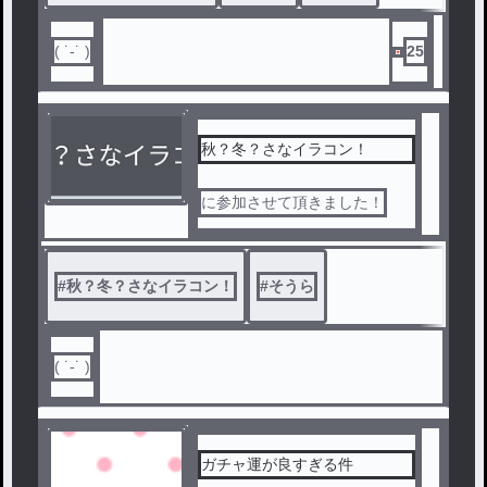
( ˙-˙ )
25
秋？冬？さなイラコン！
に参加させて頂きました！
#
秋？冬？さなイラコン！
#
そうら
( ˙-˙ )
ガチャ運が良すぎる件