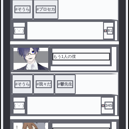
#
そうら
#
プロセカ
( ˙-˙ )
81
もう1人の僕
#
そうら
#
我々だ
#
鬱先生
( ˙-˙ )
345