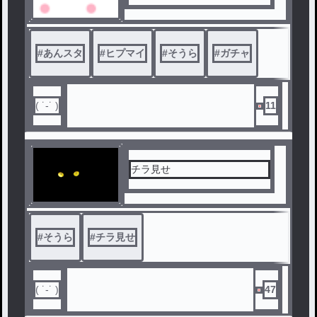
#
あんスタ
#
ヒプマイ
#
そうら
#
ガチャ
( ˙-˙ )
11
チラ見せ
#
そうら
#
チラ見せ
( ˙-˙ )
47