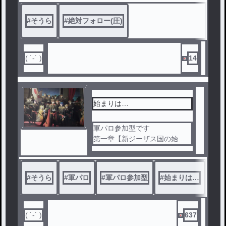
#
そうら
#
絶対フォロー(圧)
( ˙-˙ )
14
始まりは…
軍パロ参加型です
第一章【新ジーザス国の始ま
り】
#
そうら
#
軍パロ
#
軍パロ参加型
#
始まりは…
( ˙-˙ )
637