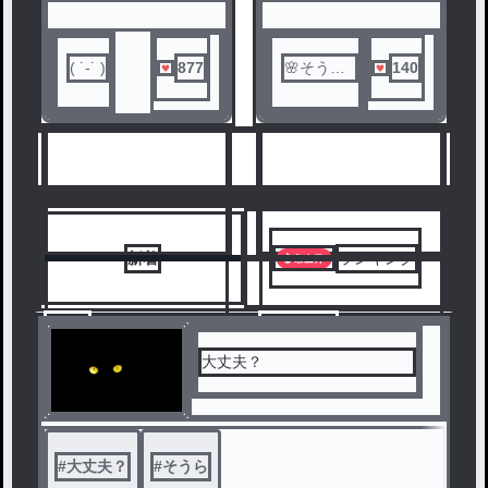
( ˙-˙ )
877
🌸そうら
140
✟
人気ランキングをみる
新着
ランキング
9
10
大丈夫？
#
大丈夫？
#
そうら