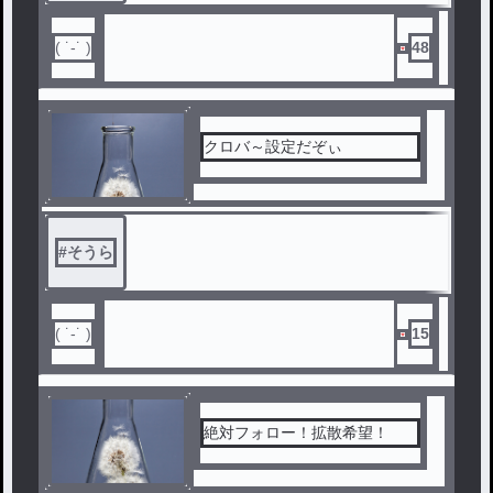
( ˙-˙ )
48
クロバ～設定だぞぃ
#
そうら
( ˙-˙ )
15
絶対フォロー！拡散希望！