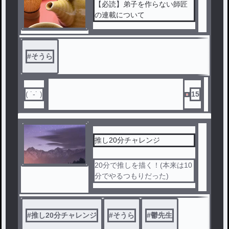
【必読】弟子を作らない師匠
の連載について
#
そうら
( ˙-˙ )
15
推し20分チャレンジ
20分で推しを描く！(本来は10
分でやるつもりだった)
#
推し20分チャレンジ
#
そうら
#
鬱先生