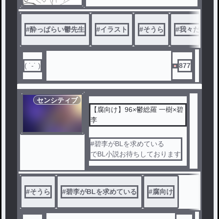
#
酔っぱらい鬱先生
#
イラスト
#
そうら
#
我々だ
( ˙-˙ )
877
センシティブ
【腐向け】96×鬱総羅 一樹×碧
李
#碧李がBLを求めている
でBL小説お待ちしております
#
そうら
#
碧李がBLを求めている
#
腐向け