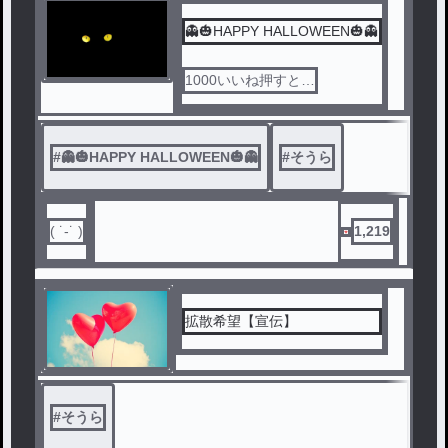
👻🎃HAPPY HALLOWEEN🎃👻
1000いいね押すと…
#
👻🎃HAPPY HALLOWEEN🎃👻
#
そうら
( ˙-˙ )
1,219
拡散希望【宣伝】
#
そうら