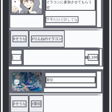
イラコンに参加させてもらう
ぜ
下手だけど許してな
#
そうら
#
りんねのイラコン
( ˙-˙ )
1,100
宣伝
#
そうら
#
宣伝