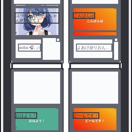
ユラちゃん、そらちゃ
こんばんは
3
4
ん絶対見て！
aoba 🎧‪𓈒 𓂂𓏸
よあけ@りおんの
いぬ、にこり隊
おはよう！
どーもです！
5
6