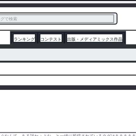
ス
タグで検索
く
ランキング
コンテスト
出版・メディアミックス作品
たぐなんて、ある訳ねぇよな、と一緒に投稿されているタグはああああ