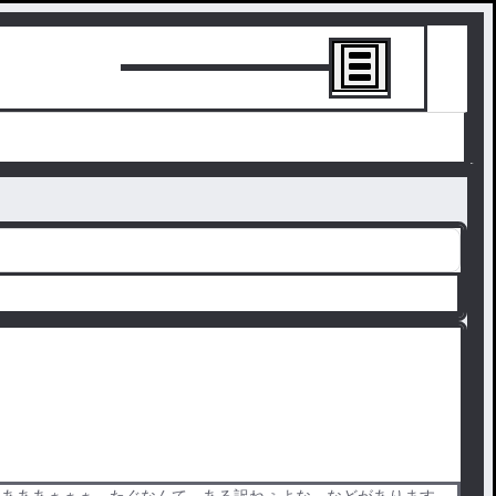
トーリーを書
ああああぁぁぁ、たぐなんて、ある訳ねぇよな、などがあります。