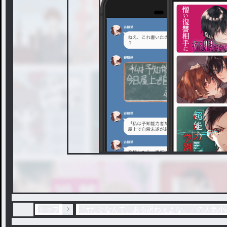
トップ
「#たぐなんて、ある訳ねぇよな、」の人気小