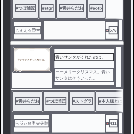
#
つぼ浦匠
#
stgr
#
青井らだお
#
aotb
じぇえる😈🪽
576
青いサンタがくれたのは。
ノベ
ーーメリークリスマス。青い
ル
サンタはそういった。
#
青井らだお
#
つぼ浦匠
#
ストグラ
#
本人様とは関係
らゔぃ🧣💐＠失踪
411