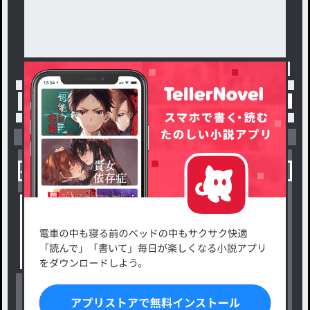
トップ
「#なっちゃん」の人気小説・夢小説一覧
小説を探す
ジャンルから探す
新着小説一覧
恋愛・ロマンス
タグ一覧
ロマンスファンタジー
小説コンテスト応募・公募
ファンタジー・異世界・SF
出版・メディアミックス作品
ホラー・ミステリー
BL
ドラマ