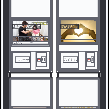
よちなつの恋物語
暇72誕生祭
3
4
青春と書いてアオハル
と読む……💭
ノベ
ル
mao🍬💋
31
みずもち
2