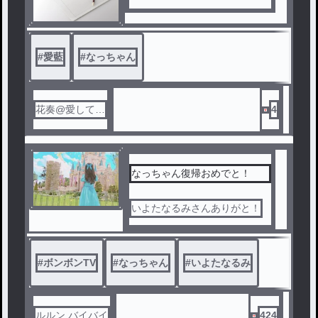
#
愛藍
#
なっちゃん
花奏@愛して…
4
なっちゃん復帰おめでと！
いよたなるみさんありがと！
#
ボンボンTV
#
なっちゃん
#
いよたなるみ
ルルン バイバイ
424