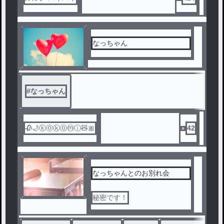
なっちゃん
#
なっちゃん
🥀🌙ⓚⓞⓚⓞⓜⓘ🧸🎀
42
なっちゃんとのお別れ会
秘密です！