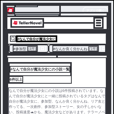
テラーノベル
アプリで開く
アプリでサクサク楽しめる
#
なんで自分が魔法少女に
#
参加型
(4件)
#
なんか良く分かんね
(1件)
#なんで自分が魔法少女にの小説一覧
6件
以上
なんで自分が魔法少女にの小説は6件投稿されています。な
んで自分が魔法少女にと一緒に投稿されているタグはなんで
自分が魔法少女に、参加型、なんか良く分かんね、リア友と
作ってる、一次創作、参加型ストーリー、女の子しかいな
い、投稿速度🐢かも、魔法少女などがあります。テラーノベ