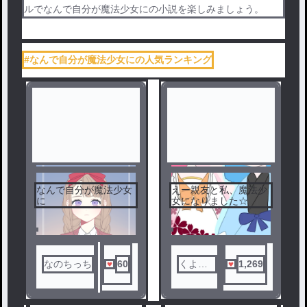
ルでなんで自分が魔法少女にの小説を楽しみましょう。
#なんで自分が魔法少女にの人気ランキング
なんで自分が魔法少女
えー親友と私、魔法少
に
女になりました☆
なのちっち
60
くよ
1,269
🐱🧡