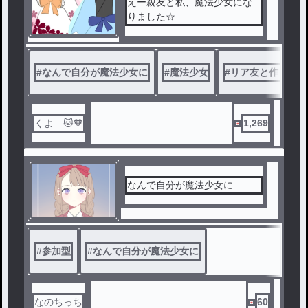
えー親友と私、魔法少女にな
りました☆
#
なんで自分が魔法少女に
#
魔法少女
#
リア友と作ってる
くよ 🐱🧡
1,269
なんで自分が魔法少女に
#
参加型
#
なんで自分が魔法少女に
なのちっち
60