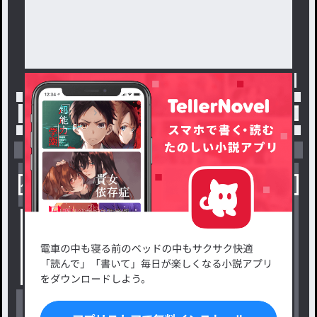
トップ
「#なんで自分が魔法少女に」の人気小説・夢
小説を探す
ジャンルから探す
新着小説一覧
恋愛・ロマンス
タグ一覧
ロマンスファンタジー
小説コンテスト応募・公募
ファンタジー・異世界・SF
出版・メディアミックス作品
ホラー・ミステリー
BL
ドラマ