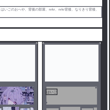
ごのおへや、背後の部屋、nrkr、nrkr背後、なりきり背後、
はいご