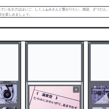
ているタグははいご、しくふぁみさんと繋がりたい、雑談、ざつだん、はい
説を楽しみましょう。
🍫☆
はいご‼️