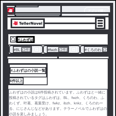
テラーノベル
アプリで開く
アプリでサクサク楽しめる
#
ふわずは
#
BL
(2件)
#
fwzh
(2件)
#
くろのわ
(2件)
#ふわずはの小説一覧
6件
以上
ふわずはの小説は6件投稿されています。ふわずはと一緒に
投稿されているタグはふわずは、BL、fwzh、くろのわ、ふ
わくず、叶葛、葛葉受け、fwkz、ibzh、knkz、くろのわー
る、にじさんじなどがあります。テラーノベルでふわずはの
小説を楽しみましょう。