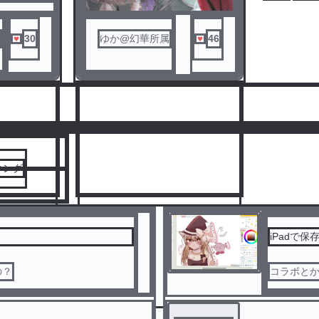
30
ゆか@幻華所属
46
人気ランキングをみる
キング
iPadで
の？
コラボと
8