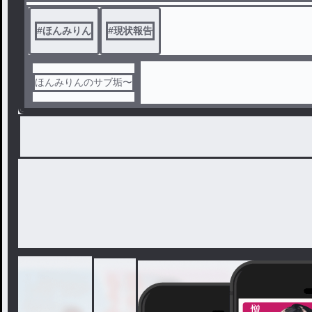
#
ほんみりん
#
現状報告
ほんみりんのサブ垢〜