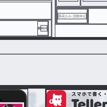
風花ルル 活動休止
864