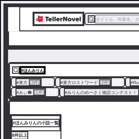
タイトル、作家名、
#
ほんみりん
#
東方
(3件)
#
東方ロストワード
(2件)
#
Ru
#
みぃ🎃
(1件)
#
みりんのめーさく物語コンテスト！
#ほんみりんの小説一覧
8件
以上