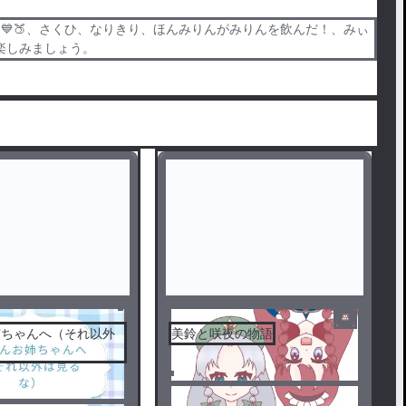
️💙🍑、さくひ、なりきり、ほんみりんがみりんを飲んだ！、みぃ
楽しみましょう。
姉ちゃんへ（それ以外
美鈴と咲夜の物語
）