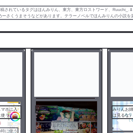
れているタグはほんみりん、東方、東方ロストワード、Ruuchi_.🌷
、めーさくうまそうなどがあります。テラーノベルでほんみりんの小説を
スマホに入
大型コラボ
みりんお
に使うとこ
は見るな
遅れて申しわけございません
大型コラボなんだぜー
の時に使う