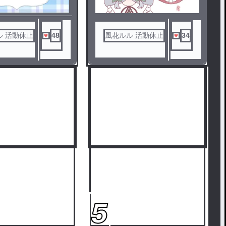
ル 活動休止
48
風花ルル 活動休止
34
5