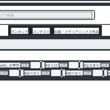
ス
タグで検索
く
ランキング
コンテスト
出版・メディアミックス作品
uchi_.🌷️💙🍑
(1件)
#
さくひ
(1件)
#
なりきり
(1件)
(1件)
#
みーさく
(1件)
#
めーさく
(1件)
#