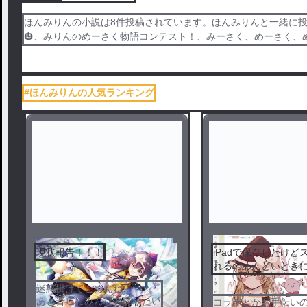
ほんみりんの小説は8件投稿されています。ほんみりんと一緒に投稿さ
🎃、みりんのめーさく物語コンテスト！、みーさく、めーさく
#ほんみりんの人気ランキング
現状報告！！！
iPadで保存したけど
れるのめんどいとき
迷惑掛けてごめんね…
あと普通にみんなと喋りたい
コラボとかお手伝い