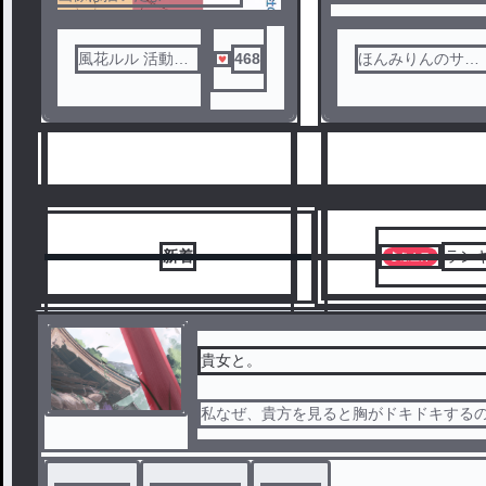
風花ルル 活動休
468
ほんみりんのサブ
止
垢〜
新着
ラン
貴女と。
私なぜ、貴方を見ると胸がドキドキする
6
7