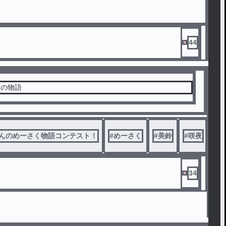
44
夜の物語
んのめーさく物語コンテスト！
#
めーさく
#
美鈴
#
咲夜
34