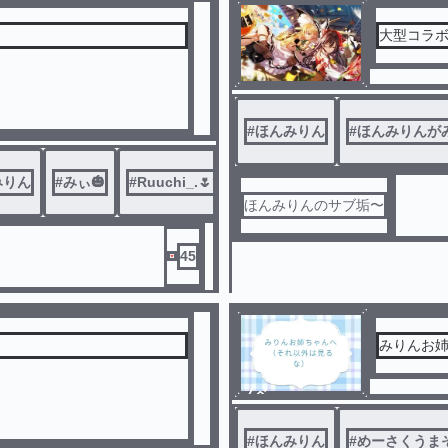
大型コラボ
#
ほんみりん
#
ほんみりんが
みりん
#
みぃ🎃
#
Ruuchi_.🌷️💙🍑
ほんみりんのサブ垢〜
45
みりんお
ノベ
ル
#
ほんみりん
#
めーさくうま