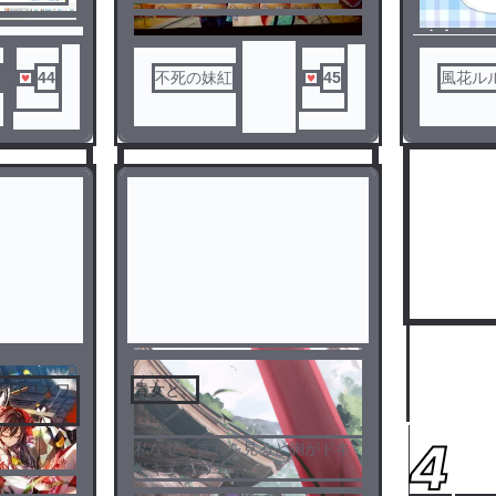
ノベ
ノベ
ル
ル
44
不死の妹紅
45
風花ル
！(ロスワ
貴女と。
3
4
私なぜ、貴方を見ると胸がドキ
ドキするの？