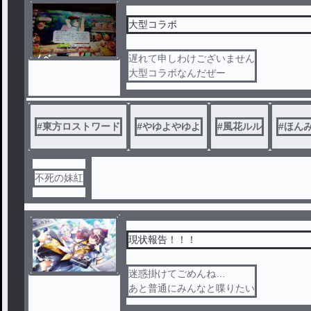
大型コラボ
ノベ
遅れて申しわけございません
ル
大型コラボなんだぜー
#
東方ロストワード
#
やゆよやゆよ
#
風花ルル
#
ほん
不死の妹紅
現状報告！！！
迷惑掛けてごめんね…
あと普通にみんなと喋りたい