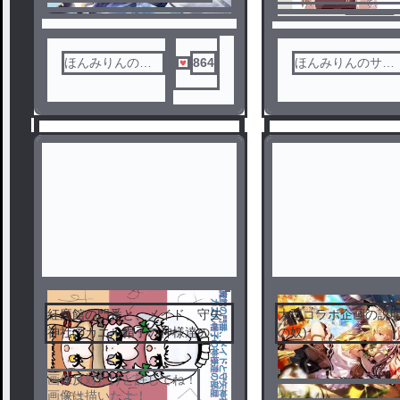
ほんみりんのサ
864
ほんみりんのサブ
ブ垢〜
垢〜
紅魔館の門番と、メイド、守矢
大型コラボ企画の説明
神社のカエル帽子の神様達の部
の奴)
屋
1
2
画像反対だけど許してね！
画像は描いたよ！