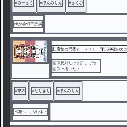
#
みーさく
#
ほんみりん
#
さくひ
ゆか@幻華所属
紅魔館の門番と、メイド、守矢神社のカ
画像反対だけど許してね！
画像は描いたよ！
#
東方
#
なりきり
#
ほんみりん
風花ルル 活動休止