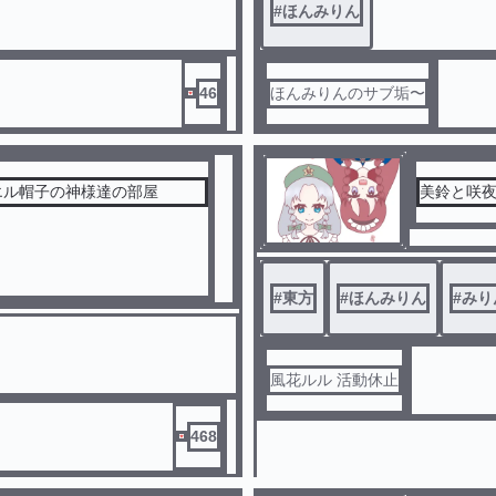
#
ほんみりん
46
ほんみりんのサブ垢〜
エル帽子の神様達の部屋
美鈴と咲
#
東方
#
ほんみりん
#
みり
風花ルル 活動休止
468