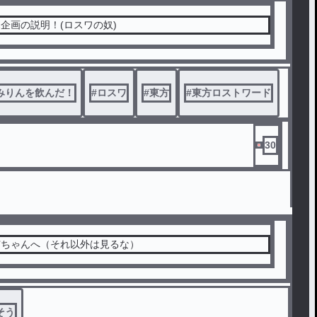
企画の説明！(ロスワの奴)
みりんを飲んだ！
#
ロスワ
#
東方
#
東方ロストワード
30
姉ちゃんへ（それ以外は見るな）
そう