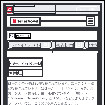
テラーノベル
アプリで開く
アプリでサクサク楽しめる
#
ほーこく
#
オリキャラ
(4件)
#
報告
(3件)
#
東方
(3件
#ほーこくの小説一覧
91件
以上
ほーこくの小説は91件投稿されています。ほーこくと一緒
に投稿されているタグはほーこく、オリキャラ、報告、東
方、梵天、お知らせ、主、通報❌アンチ❌、( ᐛ👐)パァ、
SIXFlower、SevenColors、ありがとうなどがあります。テ
ラーノベルでほーこくの小説を楽しみましょう。