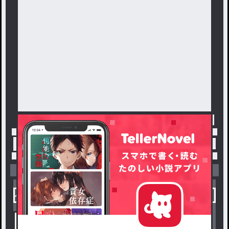
トップ
「#やってほしい作品募集！」の人気小説・夢
小説を探す
ジャンルから探す
新着小説一覧
恋愛・ロマンス