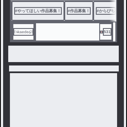
#
やってほしい作品募集！
#
作品募集！
#
からぴち
꒰ঌkaede໒꒱
531