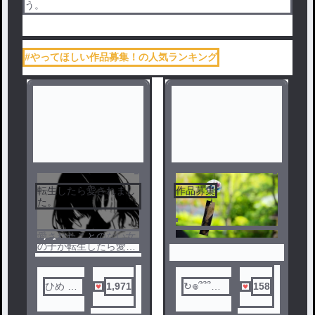
う。
#やってほしい作品募集！の人気ランキング
転生したら愛されまし
作品募集
た。
愛されたことのない女
ノベ
の子が転生したら愛さ
ル
れるお話。
ひめ #
1,971
↻‎𖦹‎՞՞՞く
158
スパレ
るくる星