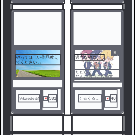
イ#スパ
人
スマ
やってほしい作品教え
適当なやつ(？)
1
2
てくださいぃ
ただいま！
なんか適当に投稿する
やつ
よろ！
꒰ঌkaede໒꒱
531
くるくる星
40
人‎↻‎𖦹‎՞՞՞
人気ランキングをみる