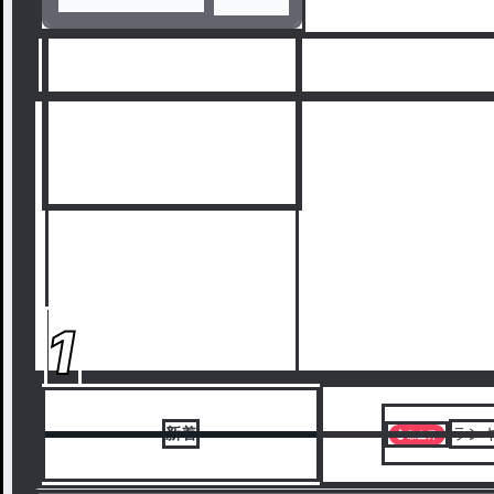
1
新着
ラン