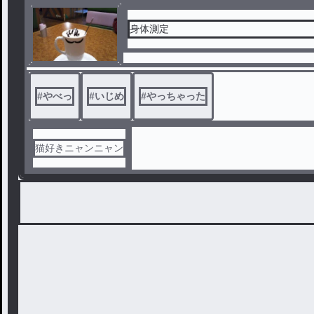
身体測定
#
やべっ
#
いじめ
#
やっちゃった
猫好きニャンニャン