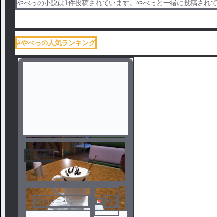
やべっの小説は1件投稿されています。やべっと一緒に投稿され
#やべっの人気ランキング
身体測定
猫好きニャンニ
107
ャン