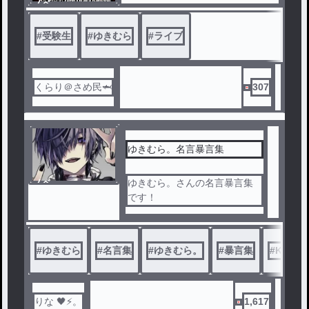
ノベ
ル
#
受験生
#
ゆきむら
#
ライブ
くらり＠さめ民🦈
307
ゆきむら。名言暴言集
ノベ
ゆきむら。さんの名言暴言集
ル
です！
#
ゆきむら
#
名言集
#
ゆきむら。
#
暴言集
#
Knight
りな 🖤⚡。
1,617