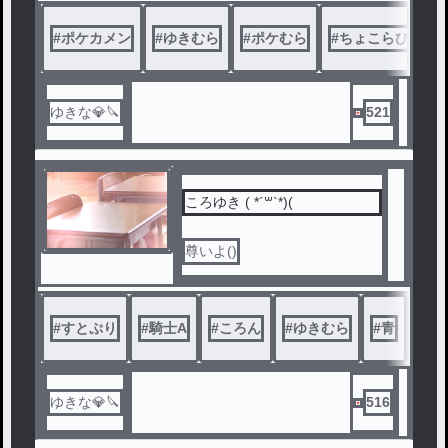
#
ポケカメン
#
ゆきむら
#
ポケむら
#
ちょこらび
#
ゆきな💎🔪
521
ころゆき ( *´꒳`*)(
尊いよ()
#
すとぷり
#
騎士A
#
ころん
#
ゆきむら
#
青
#
こ
ゆきな💎🔪
516