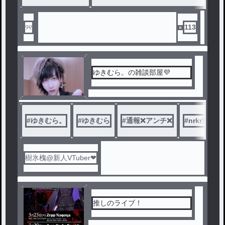
୨୧
113
#
ゆきむら。
#
ゆきむら
#
通報❌アンチ❌
#
nrkr注意
樹氷槐@新人VTuber❤︎
推しのライブ！