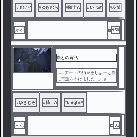
#
まひと
#
ゆきむら
#
騎士A
#
いじめ
#
友情
#
心
かが
950
殿との電話
𓈒𓂂𓂃デートの約束をしよーと殿
に電話をかけました𓂃◌𓈒𓐍
#
ゆきむら
#
騎士A
#
knightA
ああ
31