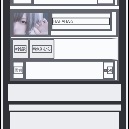
HAHAHA☆
#
雑談
#
ゆきむら
雪娜
50