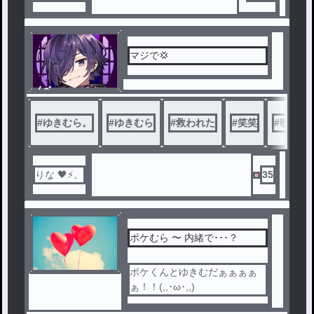
マジで💢
ノベ
ル
#
ゆきむら。
#
ゆきむら
#
救われた
#
笑笑
#
歌い手
りな 🖤⚡。
35
ポケむら 〜 内緒で･･･？
ポケくんとゆきむだぁぁぁぁ
ぁ！！(,,･ω･,,)