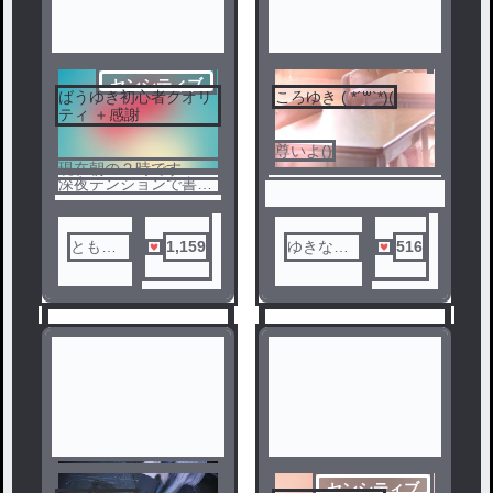
センシティブ
ばうゆき初心者クオリ
ころゆき ( *´꒳`*)(
3
4
ティ ＋感謝
尊いよ()
現在朝の２時です
深夜テンションで書い
ています
ともく
1,159
ゆきな💎
516
ん
🔪
センシティブ