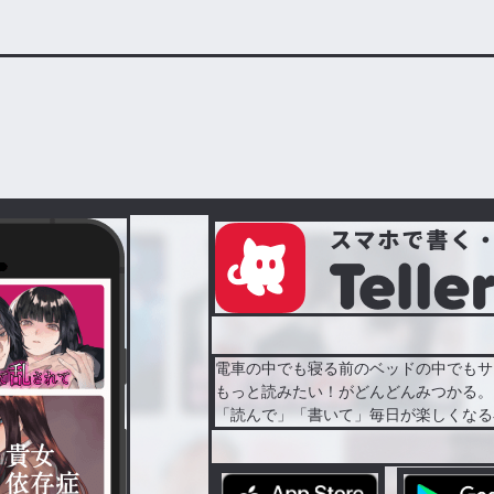
電車の中でも寝る前のベッドの中でもサ
もっと読みたい！がどんどんみつかる。
「読んで」「書いて」毎日が楽しくなる