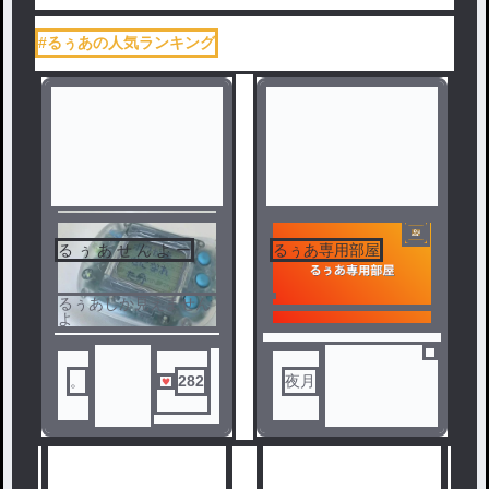
#るぅあの人気ランキング
る ぅ あ せ ん よ ー
るぅあ専用部屋
るぅあしか見えません
よ
。
282
夜月
人気ランキングをみる