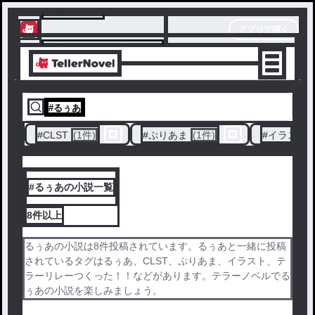
テラーノベル
アプリで開く
アプリでサクサク楽しめる
#
るぅあ
#
CLST
(1件)
#
ぷりあま
(1件)
#
イラスト
#るぅあの小説一覧
8件
以上
るぅあの小説は8件投稿されています。るぅあと一緒に投稿
されているタグはるぅあ、CLST、ぷりあま、イラスト、テ
ラーリレーつくった！！などがあります。テラーノベルでる
ぅあの小説を楽しみましょう。