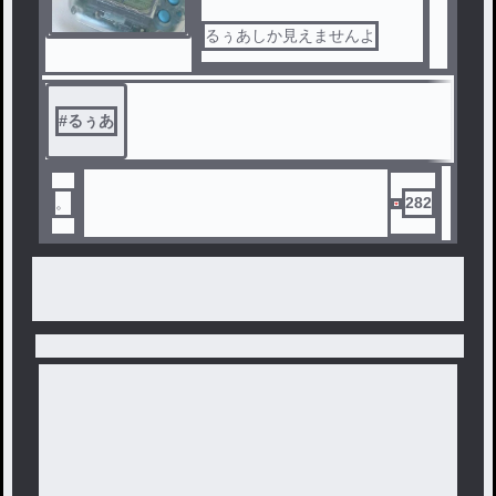
るぅあしか見えませんよ
#
るぅあ
。
282