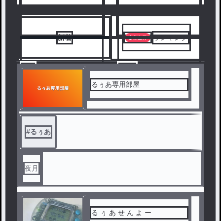
新着
ランキング
1
2
るぅあ専用部屋
#
るぅあ
夜月
る ぅ あ せ ん よ ー