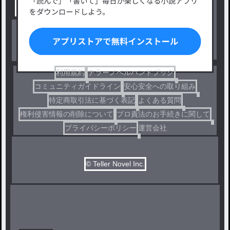
出版・メディアミックス作品
ホラー・ミステリー
BL
ドラマ
コメディ
利用規約
テラーノベルハンドブック
コミュニティガイドライン
安心安全への取り組み
特定商取引法に基づく表記
よくある質問
権利侵害情報の削除について
プロ責法のお手続きに関して
プライバシーポリシー
運営会社
© Teller Novel Inc.