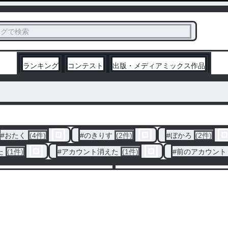
ス
タグで検索
く
ランキング
コンテスト
出版・メディアミックス作品
#
おたく
(4件)
#
のきりす
(2件)
#
ぼかろ
(2件)
た
(1件)
#
アカウント消えた
(1件)
#
前のアカウント