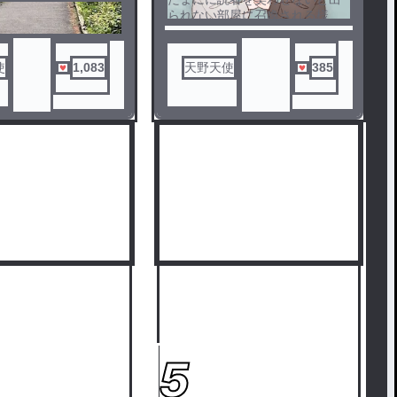
られない部屋に召喚される様に
なってしまった
使
1,083
天野天使
385
5