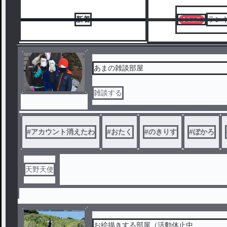
新着
ラン
あまの雑談部屋
雑談する
#
アカウント消えたわ
#
おたく
#
のきりす
#
ぼかろ
天野天使
お絵描きする部屋（活動休止中