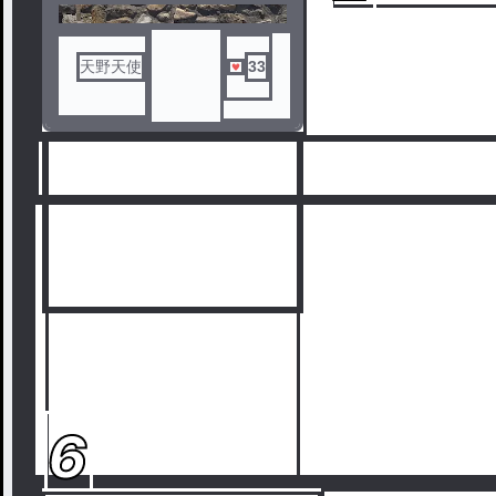
天野天使
33
6