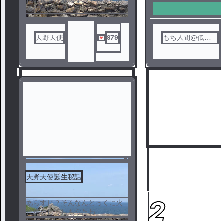
る行動に！？
ちなみにあの写真自●スポット
天野天使
979
もち人間@低浮
上
天野天使誕生秘話
1
2
あらすじ？そんなんとっくに火
に燃やしてしもうたわ