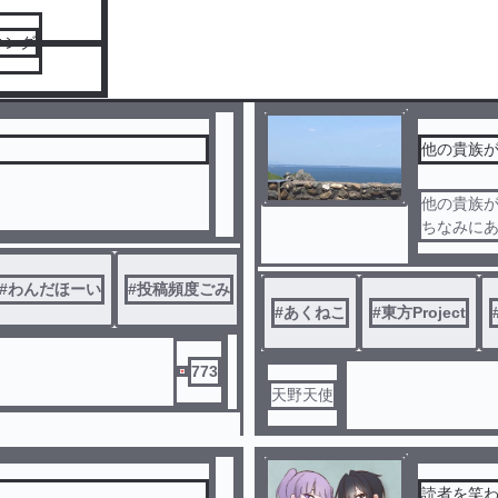
キング
他の貴族
他の貴族
ちなみにあ
#
わんだほーい
#
投稿頻度ごみ
#
あくねこ
#
東方Project
773
天野天使
読者を笑