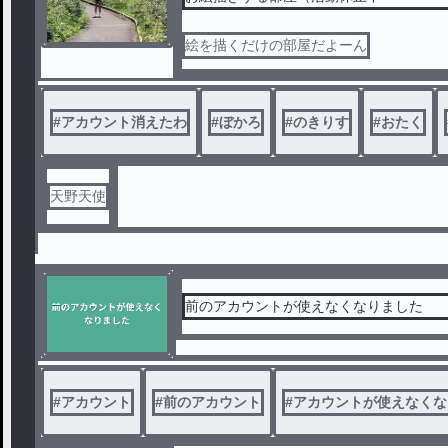
絵を描くだけの部屋だよーん
#
アカウント消えたわ
#
ぼかろ
#
のきりす
#
おたく
天野天使
前のアカウントが使えなくなりました
#
アカウント
#
前のアカウント
#
アカウントが使えなくな