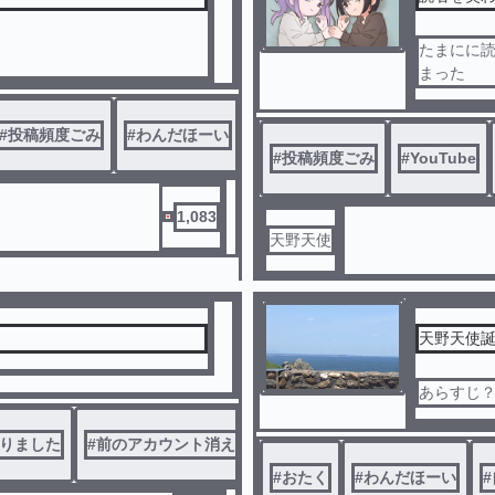
たまにに
まった
#
投稿頻度ごみ
#
わんだほーい
#
投稿頻度ごみ
#
YouTube
1,083
天野天使
天野天使
あらすじ
りました
#
前のアカウント消えた
#
アカウント消えた
#
アカウ
#
おたく
#
わんだほーい
#