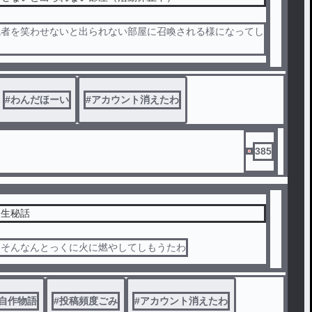
読者を笑わせないと出られない部屋に召喚される様になってし
#
わんだほーい
#
アカウント消えたわ
385
誕生秘話
？そんなんとっくに火に燃やしてしもうたわ
ント消えたわ
自作物語
#
投稿頻度ごみ
#
アカウント消えたわ