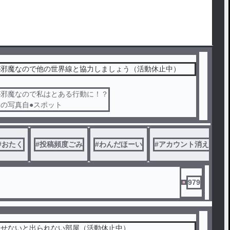
が邪魔なので他の世界線と協力しましょう（活動休止中）
が邪魔なので私はとある行動に！？
の写真自●スポット
#
おたく
#
投稿頻度ごみ
#
わんだほーい
#
アカウント消えたわ
979
わせないと出られない部屋（活動休止中）