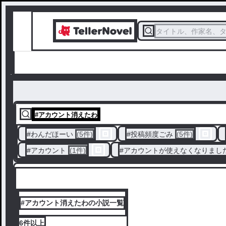
タイトル、作家名、
#
アカウント消えたわ
#
わんだほーい
(5件)
#
投稿頻度ごみ
(5件)
#
アカウント
(1件)
#
アカウントが使えなくなりまし
#アカウント消えたわの小説一覧
6件
以上