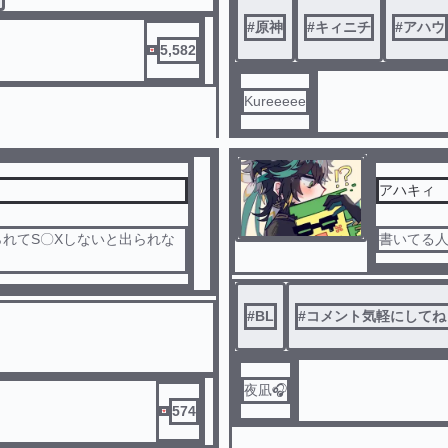
#
原神
#
キィニチ
#
アハウ
5,582
Kureeeee
アハキィ
れてS〇Xしないと出られな
書いてる
#
BL
#
コメント気軽にしてね
夜凪🎧
574