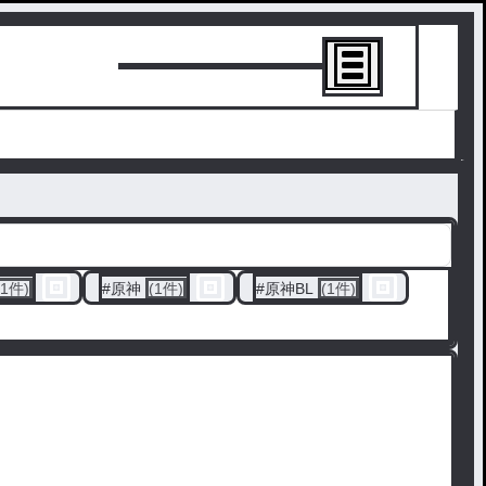
トーリーを書
(1件)
#
原神
(1件)
#
原神BL
(1件)