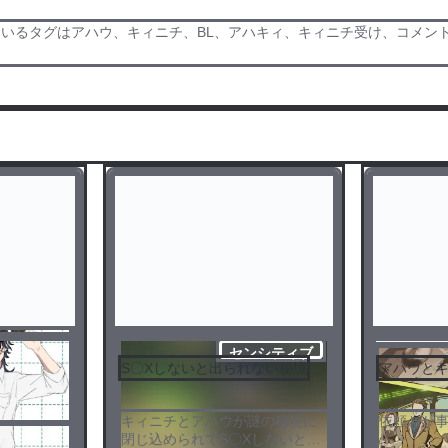
いるタグはアハウ、キィニチ、BL、アハキィ、キィニチ受け、コメン
センシティブ
S〇Xしないと出られない秘境
アハウと
キィニチとアハウが謎の秘境に
依頼とか
閉じ込められてS〇Xしないと出