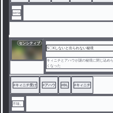
seria
センシティブ
S〇Xしないと出られない秘境
キィニチとアハウが謎の秘境に閉じ込めら
くなった
#
キィニチ受け
#
アハウ
#
BL
#
キィニチ
不味。