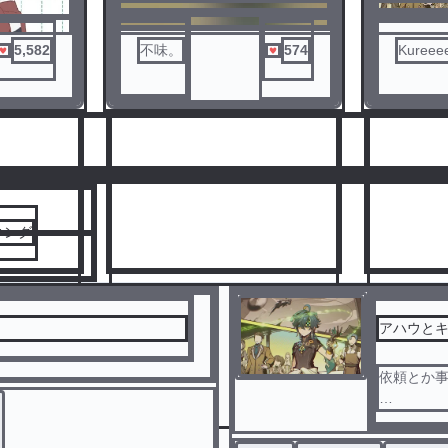
られなくなった
気まぐれ
5,582
不味。
574
Kureee
人気ランキングをみる
キング
アハウと
依頼とか
3
4
気まぐれ