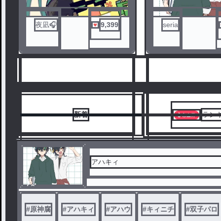
夜凪🎧
9,399
seria
ノベ
ル
新着
ラン
アハキィ
ノベ
1
2
ル
#
原神腐
#
アハキィ
#
アハウ
#
キィニチ
#
双子パロ