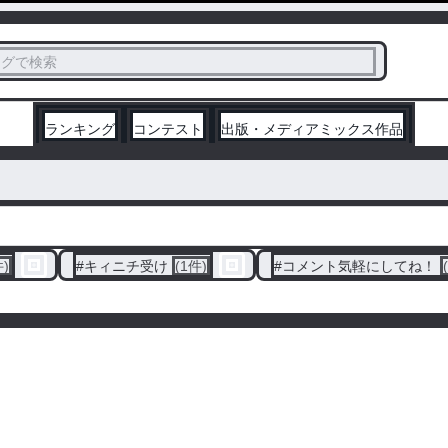
ス
タグで検索
く
ランキング
コンテスト
出版・メディアミックス作品
件)
#
キィニチ受け
(1件)
#
コメント気軽にしてね！