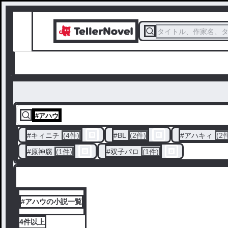
タイトル、作家名、
#
アハウ
#
キィニチ
(4件)
#
BL
(2件)
#
アハキィ
(2
#
原神腐
(1件)
#
双子パロ
(1件)
#アハウの小説一覧
4件
以上