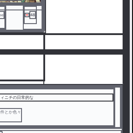
投稿
ee
48
キィニチの日常的な
事件とか色々
投稿