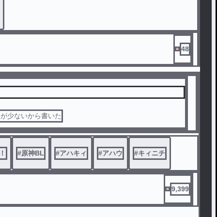
48
人が少ないから書いた
！
#
原神BL
#
アハキィ
#
アハウ
#
キィニチ
9,399