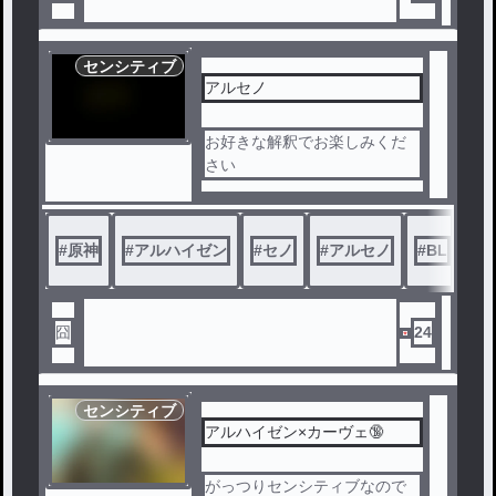
センシティブ
アルセノ
お好きな解釈でお楽しみくだ
さい
#
原神
#
アルハイゼン
#
セノ
#
アルセノ
#
BL
囧
24
センシティブ
アルハイゼン×カーヴェ🔞
がっつりセンシティブなので