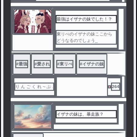
最強はイザナの妹でした！？
東リべのイザナの妹ここから
どうなるのでしょう_
#
最強
#
愛され
#
東リべ
#
イザナの妹
り ん ご く れ ~ ぷ .
264
イザナの妹は、暴走族？