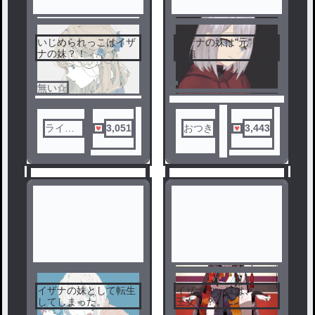
いじめられっこはイザ
イザナの妹は"元"日本
3
4
ナの妹？！
最強
無い☆
ライト
3,051
おつき
3,443
🌩️⚡不定
期更新
イザナの妹として転生
イザナの、妹は、、、
5
6
してしまった。
王女！？