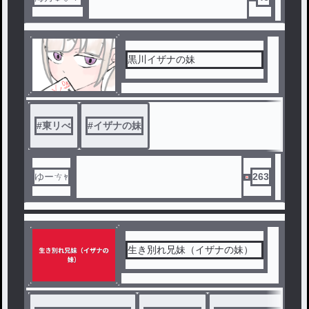
黒川イザナの妹
#
東リべ
#
イザナの妹
ゆーㄘｬ
263
生き別れ兄妹（イザナの妹）