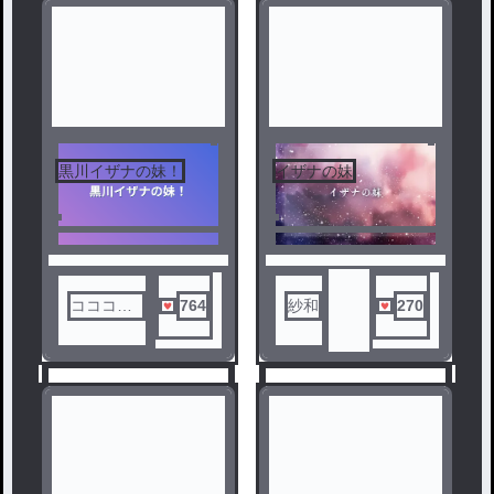
黒川イザナの妹！
イザナの妹
1
2
コココッ
764
紗和
270
シー✨