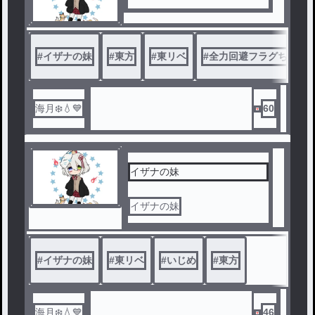
#
イザナの妹
#
東方
#
東リベ
#
全力回避フラグちゃん
海月❄️💧💙
60
イザナの妹
イザナの妹
#
イザナの妹
#
東リベ
#
いじめ
#
東方
海月❄️💧💙
46