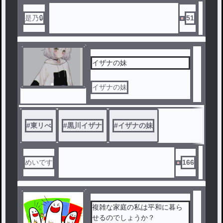
是乃🔒
51
イザナの妹
イザナの妹
#
東リべ
#
黒川イザナ
#
イザナの妹
めいです
166
複雑な家庭の私は平和に暮ら
せるのでしょうか？