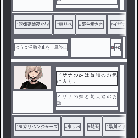
〜
#
呪術廻戦夢小説
#
東リベ
#
夢主愛され
#
イザナの妹
ゆうま活動停止を一旦停止
42
イ ザ ナ の 妹 は 首 領 の お 気
に 入 り 。
イ ザ ナ の 妹 と 梵 天 達 の お
話 ．．．
#
東京リベンジャーズ
#
東リべ
#
梵天
#
黒川イザナ