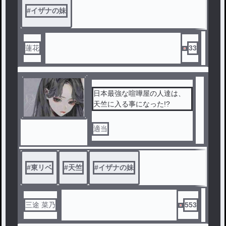
#
イザナの妹
蓮花
33
日本最強な喧嘩屋の人達は、
天竺に入る事になった!?
適当
#
東リベ
#
天竺
#
イザナの妹
三途 菜乃
553