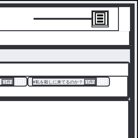
トーリーを書
す
(1件)
#
私を殺しに来てるのか？
(1件)