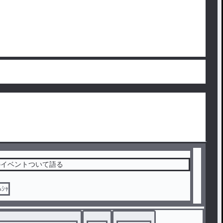
のイベントついて語る
ﾑｼｬ