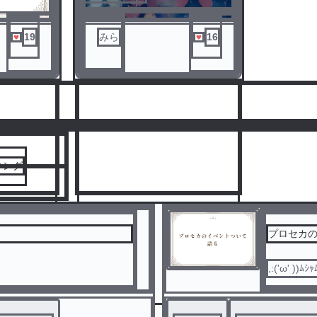
19
みら
16
人気ランキングをみる
キング
プロセカ
,:('ω' ))ﾑｼｬ
3