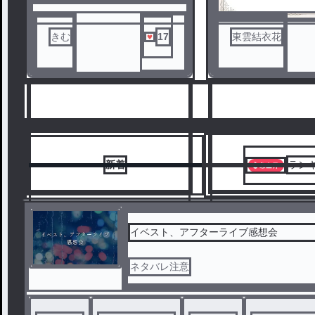
きむ
17
東雲結衣花
新着
ラン
イベスト、アフターライブ感想会
ネタバレ注意
1
2