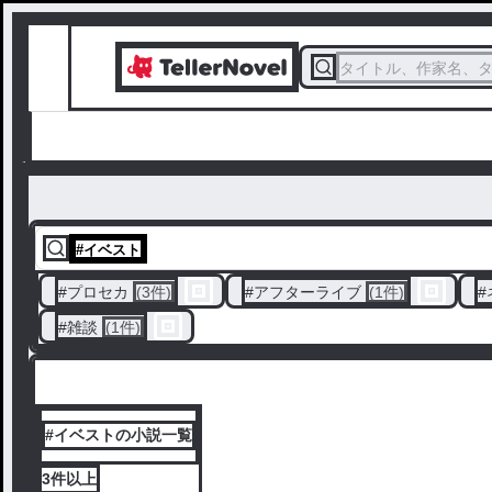
タイトル、作家名、
#
イベスト
#
プロセカ
(3件)
#
アフターライブ
(1件)
#
#
雑談
(1件)
#イベストの小説一覧
3件
以上