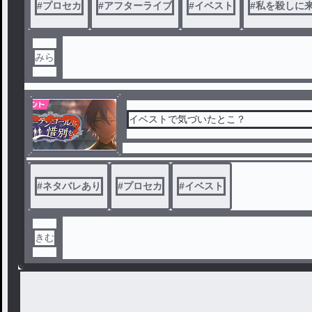
#
プロセカ
#
アフターライブ
#
イベスト
#
私を殺しに
みら
イベストで気づいたとこ？
#
ネタバレあり
#
プロセカ
#
イベスト
きむ