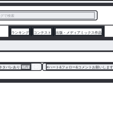
ス
タグで検索
く
ランキング
コンテスト
出版・メディアミックス作品
ネタバレあり
(1件)
#
ハート&フォロー&コメントお願いしま