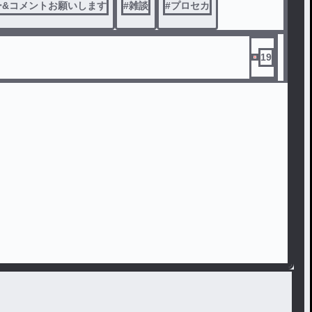
ー&コメントお願いします
#
雑談
#
プロセカ
19