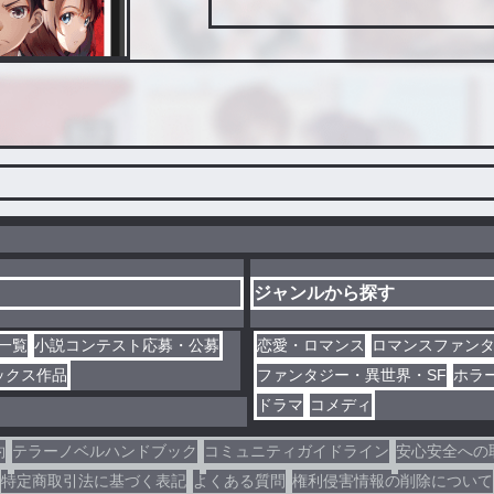
ジャンルから探す
一覧
小説コンテスト応募・公募
恋愛・ロマンス
ロマンスファン
ックス作品
ファンタジー・異世界・SF
ホラ
ドラマ
コメディ
約
テラーノベルハンドブック
コミュニティガイドライン
安心安全への
特定商取引法に基づく表記
よくある質問
権利侵害情報の削除について