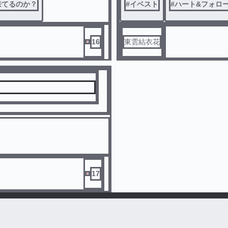
来てるのか？
#
イベスト
#
ハート&フォロ
16
東雲結衣花
17