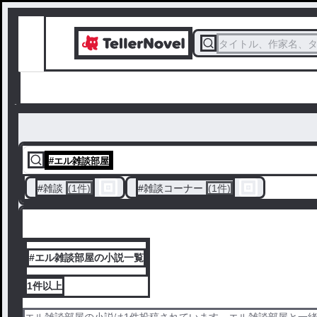
タイトル、作家名、
#
エル雑談部屋
#
雑談
(1件)
#
雑談コーナー
(1件)
#エル雑談部屋の小説一覧
1件
以上
エル雑談部屋の小説は1件投稿されています。エル雑談部屋と一