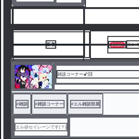
新着
ラン
雑談コーナー🌠🈁
1
#
雑談
#
雑談コーナー
#
エル雑談部屋
エル@セイレーンです(？)