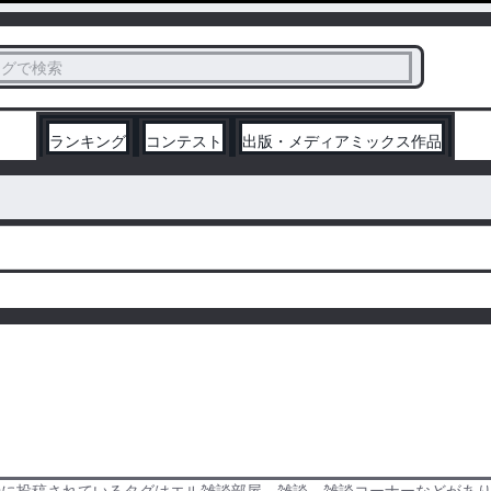
ス
タグで検索
く
ランキング
コンテスト
出版・メディアミックス作品
緒に投稿されているタグはエル雑談部屋、雑談、雑談コーナーなどがあ