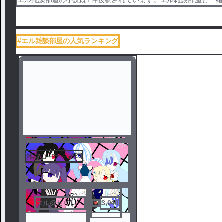
#エル雑談部屋の人気ランキング
雑談コーナー🌠🈁
エル@セイレー
3,040
ンです(？)