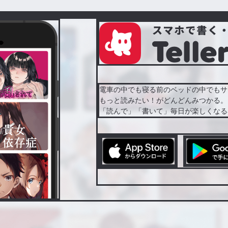
電車の中でも寝る前のベッドの中でもサ
もっと読みたい！がどんどんみつかる。
「読んで」「書いて」毎日が楽しくなる