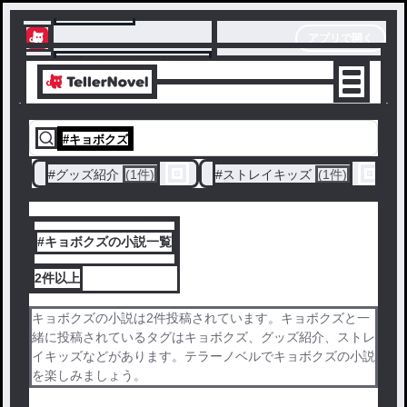
テラーノベル
アプリで開く
アプリでサクサク楽しめる
#
キョボクズ
#
グッズ紹介
(1件)
#
ストレイキッズ
(1件)
#キョボクズの小説一覧
2件
以上
キョボクズの小説は2件投稿されています。キョボクズと一
緒に投稿されているタグはキョボクズ、グッズ紹介、ストレ
イキッズなどがあります。テラーノベルでキョボクズの小説
を楽しみましょう。