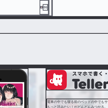
86
電車の中でも寝る前のベッドの中でもサ
もっと読みたい！がどんどんみつかる。