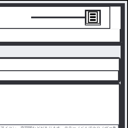
トーリーを書
アイコン、恋羽💌などがあります。テラーノベルでクロノヴァ参