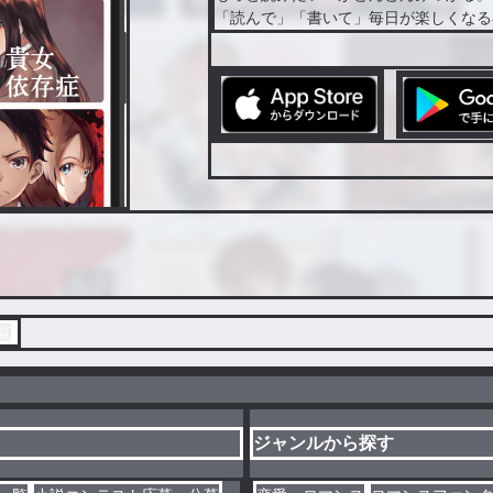
「読んで」「書いて」毎日が楽しくなる
覧
ジャンルから探す