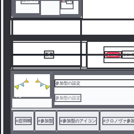
新着
ラン
参加型の設定
ノベ
参加型の設定
1
ル
#
恋羽💌
#
参加型
#
参加型のアイコン
#
クロノヴァ参