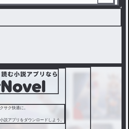
クサク快適に。
小説アプリをダウンロードしよう。